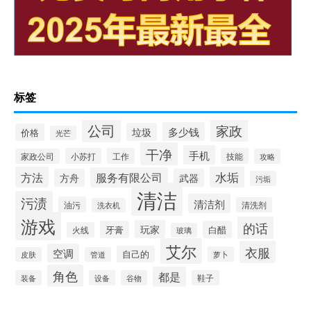
标签
公司
家政
多少钱
垃圾
价格
光芒
干净
手机
小苏打
工作
技能
家政公司
攻略
方法
水垢
服务有限公司
方舟
武器
污垢
清洁
污渍
清洁剂
油污
清洗剂
洗衣机
游戏
的话
玩家
牙膏
白醋
火线
玻璃
艾尔
衣服
空调
自己的
萝卜
皮肤
管道
角色
都是
装备
设备
谷物
鞋子