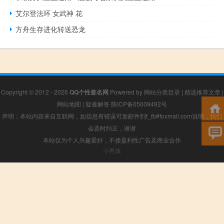
艾尔登法环 女武神 花
方舟生存进化转送恐龙
Copyright © 2012 - 2026
QQ个性签名网
Powered by
网站分类目录
|
精选推荐文章
|
网站地图
|
疑难解答
陕ICP备05009492号
声明：本站内容来自互联网，如信息有错误可发邮件到f_fb#foxmail.com说明，我们
会及时纠正，谢谢
本站仅为个人兴趣爱好，不接盈利性广告及商业合作
小男孩