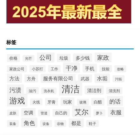
标签
公司
家政
多少钱
垃圾
价格
光芒
干净
手机
小苏打
工作
技能
家政公司
攻略
方法
水垢
服务有限公司
方舟
武器
污垢
清洁
污渍
清洁剂
油污
清洗剂
洗衣机
游戏
的话
玩家
牙膏
白醋
火线
玻璃
艾尔
衣服
空调
自己的
萝卜
皮肤
管道
角色
都是
装备
设备
谷物
鞋子