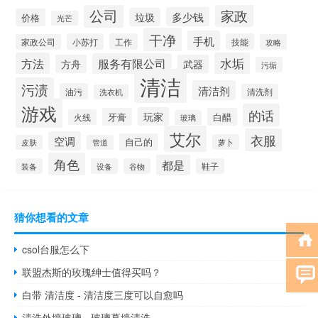
公司
家政
多少钱
垃圾
价格
光芒
干净
手机
小苏打
工作
技能
家政公司
攻略
方法
水垢
服务有限公司
方舟
武器
污垢
清洁
污渍
清洁剂
油污
清洗剂
洗衣机
游戏
的话
玩家
牙膏
白醋
火线
玻璃
艾尔
衣服
空调
自己的
萝卜
皮肤
管道
角色
都是
装备
设备
谷物
鞋子
猜你想看的文章
csol台服怎么下
联盟杰斯的玫瑰绅士值得买吗？
白带 清洁度 - 清洁度三度可以自愈吗
清洗外墙玻璃 - 玻璃幕墙清洗