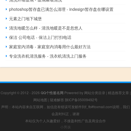
photoshop暂存盘已满怎么清理 - indesign暂存盘在哪设置
元素之门地下城堡
清洗地暖怎么样 - 清洗地暖是不是忽悠人
保洁 公司电话 - 保洁上门打扫电话
家庭室内消毒 - 家庭室内消毒用什么最好方法
专业洗衣机清洗服务 - 洗衣机清洗上门服务
Copyright © 2012 - 2026
QQ个性签名网
Powered by
网站分类目录
|
精选推荐文章
|
网站地图
|
疑难解答
陕ICP备05009492号
声明：本站内容来自互联网，如信息有错误可发邮件到f_fb#foxmail.com说明，我们
会及时纠正，谢谢
本站仅为个人兴趣爱好，不接盈利性广告及商业合作
小男孩