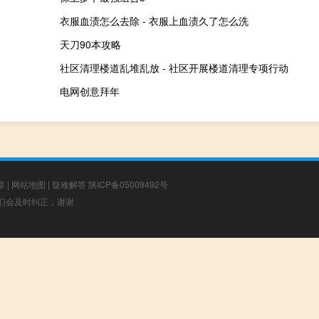
衣服血渍怎么去除 - 衣服上血渍久了怎么洗
天刀90本攻略
社区清理楼道乱堆乱放 - 社区开展楼道清理专项行动
电网创意拜年
章
|
网站地图
|
疑难解答
陕ICP备05009492号
，我们会及时纠正，谢谢