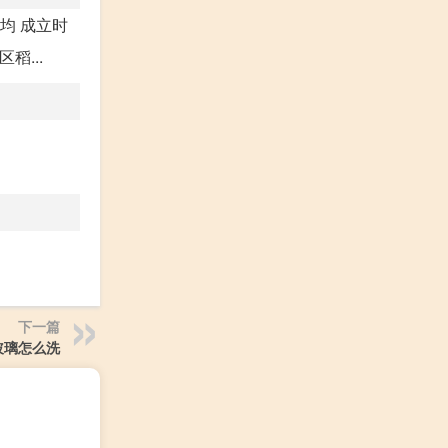
均 成立时
稻...
下一篇
玻璃怎么洗