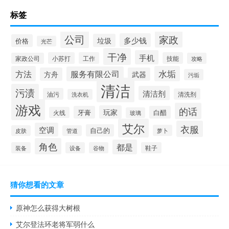
标签
公司
家政
多少钱
垃圾
价格
光芒
干净
手机
小苏打
工作
技能
家政公司
攻略
方法
水垢
服务有限公司
方舟
武器
污垢
清洁
污渍
清洁剂
油污
清洗剂
洗衣机
游戏
的话
玩家
牙膏
白醋
火线
玻璃
艾尔
衣服
空调
自己的
萝卜
皮肤
管道
角色
都是
装备
设备
谷物
鞋子
猜你想看的文章
原神怎么获得大树根
艾尔登法环老将军弱什么