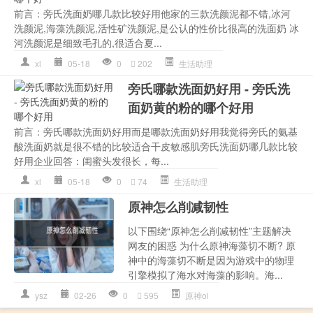
前言：旁氏洗面奶哪几款比较好用他家的三款洗颜泥都不错,冰河
洗颜泥,海藻洗颜泥,活性矿洗颜泥,是公认的性价比很高的洗面奶 冰
河洗颜泥是细致毛孔的,很适合夏...
xl
05-18
0
202
生活助理
旁氏哪款洗面奶好用 - 旁氏洗
面奶黄的粉的哪个好用
前言：旁氏哪款洗面奶好用而是哪款洗面奶好用我觉得旁氏的氨基
酸洗面奶就是很不错的比较适合干皮敏感肌旁氏洗面奶哪几款比较
好用企业回答：闺蜜头发很长，每...
xl
05-18
0
74
生活助理
原神怎么削减韧性
以下围绕“原神怎么削减韧性”主题解决
网友的困惑 为什么原神海藻切不断? 原
神中的海藻切不断是因为游戏中的物理
引擎模拟了海水对海藻的影响。海...
ysz
02-26
0
595
原神ol