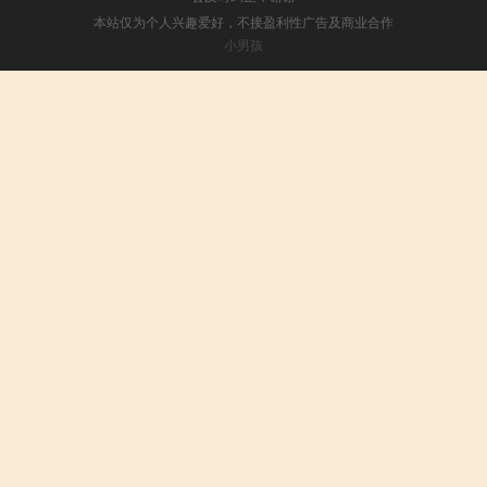
本站仅为个人兴趣爱好，不接盈利性广告及商业合作
小男孩