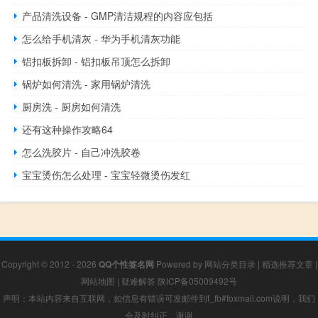
产品清洗设备 - GMP清洁规程的内容应包括
怎么给手机清灰 - 华为手机清灰功能
铝扣板拆卸 - 铝扣板吊顶怎么拆卸
锅炉如何清洗 - 家用锅炉清洗
厨房洗 - 厨房如何清洗
还有这种操作攻略64
怎么洗胶片 - 自己冲洗胶卷
宝宝烫伤怎么处理 - 宝宝轻微烫伤发红
Copyright © 2012 - 2026
QQ个性签名网
Powered by
网站分类目录
|
精选推荐文章
|
网站地图
|
疑难解答
陕ICP备05009492号
声明：本站内容来自互联网，如信息有错误可发邮件到f_fb#foxmail.com说明，我们
会及时纠正，谢谢