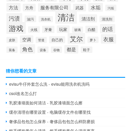
方法
水垢
服务有限公司
方舟
武器
污垢
清洁
污渍
清洁剂
油污
清洗剂
洗衣机
游戏
的话
玩家
牙膏
白醋
火线
玻璃
艾尔
衣服
空调
自己的
萝卜
皮肤
管道
角色
都是
装备
设备
谷物
鞋子
猜你想看的文章
evisu牛仔外套怎么洗 - evisu能用洗衣机洗吗
csol改名怎么打
乳胶漆墙面如何清洁 - 乳胶漆墙面怎么擦
缓存清理在哪里设置 - 电脑缓存文件在哪里找
奢侈品包包怎么保养 - 奢侈品包包怎么样防磨损
银手镯发黄怎么清洗 - 银手镯发黄怎么清洗更亮