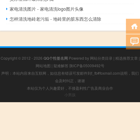
家电清洗图片 - 家电清洗logo图片头像
怎样清洗地砖老污垢 - 地砖里的脏东西怎么清除
Copyright © 2012 - 2026
QQ个性签名网
Powered by
网站分类目录
|
精选推荐文章
|
网站地图
|
疑难解答
陕ICP备05009492号
声明：本站内容来自互联网，如信息有错误可发邮件到f_fb#foxmail.com说明，我们
会及时纠正，谢谢
本站仅为个人兴趣爱好，不接盈利性广告及商业合作
小男孩