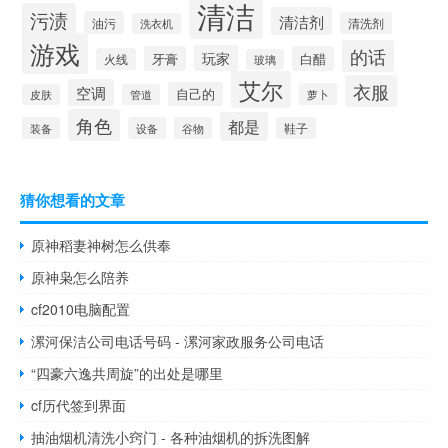
清洁
污渍
清洁剂
油污
清洗剂
洗衣机
游戏
的话
玩家
牙膏
白醋
火线
玻璃
艾尔
衣服
空调
自己的
萝卜
皮肤
管道
角色
都是
装备
设备
谷物
鞋子
猜你想看的文章
原神稻妻神树怎么供奉
原神枭怎么陪养
cf2010电脑配置
漯河保洁公司电话号码 - 漯河家政服务公司电话
“四豪六逸共周旋”的出处是哪里
cf历代签到界面
抽油烟机清洗小窍门 - 各种油烟机的拆洗图解