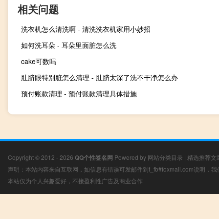
相关问题
洗衣机怎么清洗啊 - 清洗洗衣机家用小妙招
如何洗耳朵 - 耳朵里面脏怎么洗
cake可数吗
肚脐眼特别脏怎么清理 - 肚脐太深了洗不干净怎么办
预付账款清理 - 预付账款清理具体措施
Copyright © 2012 - 2026
QQ个性签名网
Powered by
网站分类目录
|
精选推荐文
声明：本站内容来自互联网，如信息有错误可发邮件到f_fb#foxmail.com说明
本站仅为个人兴趣爱好，不接盈利性广告及商业合作