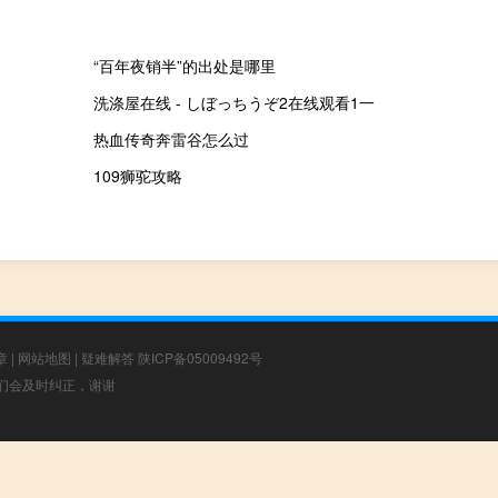
“百年夜销半”的出处是哪里
洗涤屋在线 - しぼっちうぞ2在线观看1一
热血传奇奔雷谷怎么过
109狮驼攻略
章
|
网站地图
|
疑难解答
陕ICP备05009492号
，我们会及时纠正，谢谢