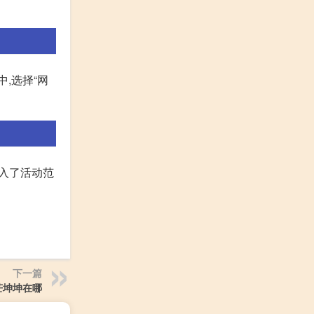
,选择“网
进入了活动范
下一篇
芒坤坤在哪