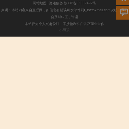
网站地图
|
疑难解答
陕ICP备05009492号
声明：本站内容来自互联网，如信息有错误可发邮件到f_fb#foxmail.com说明，我们
会及时纠正，谢谢
本站仅为个人兴趣爱好，不接盈利性广告及商业合作
小男孩