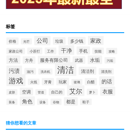
标签
公司
家政
多少钱
垃圾
价格
光芒
干净
手机
小苏打
工作
技能
家政公司
攻略
方法
水垢
服务有限公司
方舟
武器
污垢
清洁
污渍
清洁剂
油污
清洗剂
洗衣机
游戏
的话
玩家
牙膏
白醋
火线
玻璃
艾尔
衣服
空调
自己的
萝卜
皮肤
管道
角色
都是
装备
设备
谷物
鞋子
猜你想看的文章