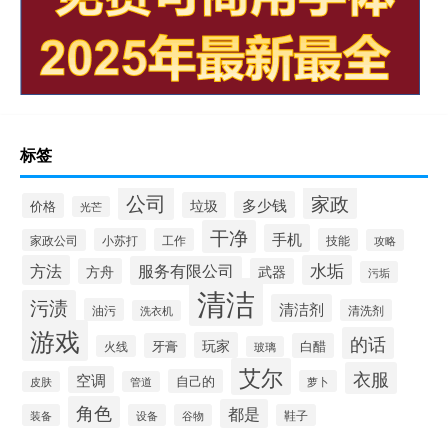
标签
公司
家政
多少钱
垃圾
价格
光芒
干净
手机
小苏打
工作
技能
家政公司
攻略
方法
水垢
服务有限公司
方舟
武器
污垢
清洁
污渍
清洁剂
油污
清洗剂
洗衣机
游戏
的话
玩家
牙膏
白醋
火线
玻璃
艾尔
衣服
空调
自己的
萝卜
皮肤
管道
角色
都是
装备
设备
谷物
鞋子