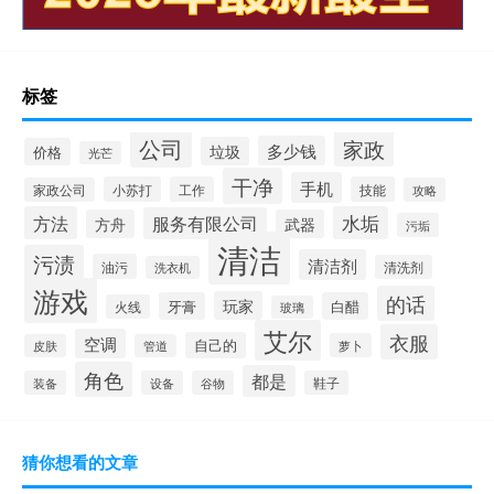
标签
公司
家政
多少钱
垃圾
价格
光芒
干净
手机
小苏打
工作
技能
家政公司
攻略
方法
水垢
服务有限公司
方舟
武器
污垢
清洁
污渍
清洁剂
油污
清洗剂
洗衣机
游戏
的话
玩家
牙膏
白醋
火线
玻璃
艾尔
衣服
空调
自己的
萝卜
皮肤
管道
角色
都是
装备
设备
谷物
鞋子
猜你想看的文章