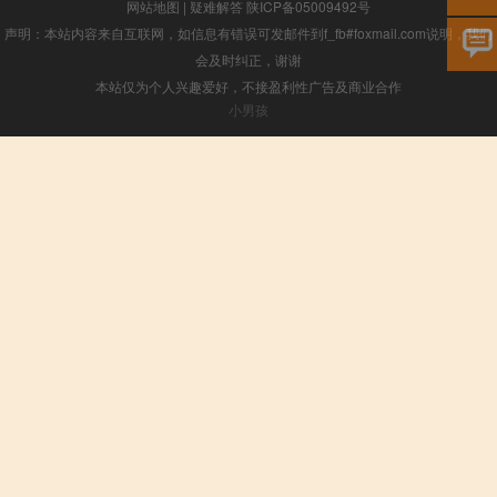
网站地图
|
疑难解答
陕ICP备05009492号
声明：本站内容来自互联网，如信息有错误可发邮件到f_fb#foxmail.com说明，我们
会及时纠正，谢谢
本站仅为个人兴趣爱好，不接盈利性广告及商业合作
小男孩