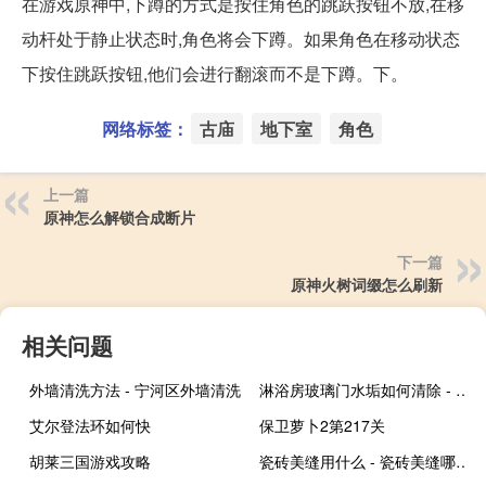
在游戏原神中,下蹲的方式是按住角色的跳跃按钮不放,在移
动杆处于静止状态时,角色将会下蹲。如果角色在移动状态
下按住跳跃按钮,他们会进行翻滚而不是下蹲。下。
网络标签：
古庙
地下室
角色
上一篇
原神怎么解锁合成断片
下一篇
原神火树词缀怎么刷新
相关问题
外墙清洗方法 - 宁河区外墙清洗
淋浴房玻璃门水垢如何清除 - 浴室玻璃陈年水垢怎样清理
艾尔登法环如何快
保卫萝卜2第217关
胡莱三国游戏攻略
瓷砖美缝用什么 - 瓷砖美缝哪种材料好