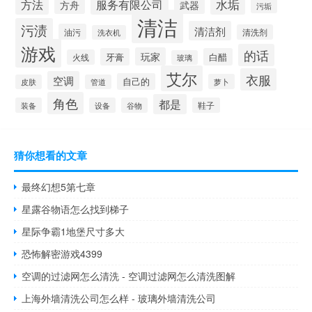
方法
水垢
服务有限公司
方舟
武器
污垢
清洁
污渍
清洁剂
油污
清洗剂
洗衣机
游戏
的话
玩家
牙膏
白醋
火线
玻璃
艾尔
衣服
空调
自己的
萝卜
皮肤
管道
角色
都是
装备
设备
谷物
鞋子
猜你想看的文章
最终幻想5第七章
星露谷物语怎么找到梯子
星际争霸1地堡尺寸多大
恐怖解密游戏4399
空调的过滤网怎么清洗 - 空调过滤网怎么清洗图解
上海外墙清洗公司怎么样 - 玻璃外墙清洗公司