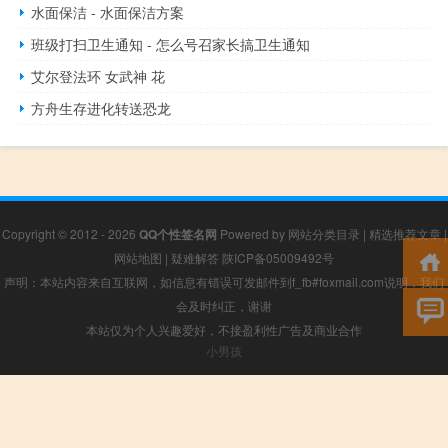
水面保洁 - 水面保洁方案
班级打扫卫生通知 - 怎么号召家长搞卫生通知
艾尔登法环 女武神 花
方舟生存进化转送恐龙
Copyright © 2012 - 2026
QQ个性签名网
Powered by
网站分类目录
|
精选推荐文章
|
网站地图
|
疑难解答
陕ICP备05009492号
声明：本站内容来自互联网，如信息有错误可发邮件到f_fb#foxmail.com说明，我们
会及时纠正，谢谢
本站仅为个人兴趣爱好，不接盈利性广告及商业合作
小男孩