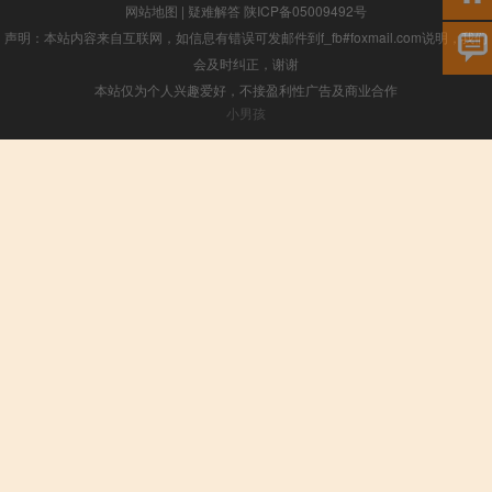
网站地图
|
疑难解答
陕ICP备05009492号
声明：本站内容来自互联网，如信息有错误可发邮件到f_fb#foxmail.com说明，我们
会及时纠正，谢谢
本站仅为个人兴趣爱好，不接盈利性广告及商业合作
小男孩