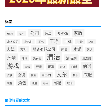
标签
公司
家政
多少钱
垃圾
价格
光芒
干净
手机
小苏打
工作
技能
家政公司
攻略
方法
水垢
服务有限公司
方舟
武器
污垢
清洁
污渍
清洁剂
油污
清洗剂
洗衣机
游戏
的话
玩家
牙膏
白醋
火线
玻璃
艾尔
衣服
空调
自己的
萝卜
皮肤
管道
角色
都是
装备
设备
谷物
鞋子
猜你想看的文章