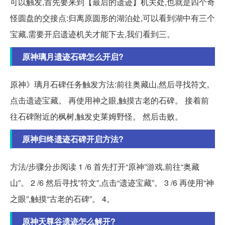
可以触发,首先要来到【最后的遗迹】机关处,也就是四个奇
怪圆盘的交接点:归离原圆形的湖泊处,可以看到湖中有三个
宝藏,需要开启遗迹机关才能下去,我们看到三。
原神璃月遗迹石碑怎么开启?
原神》璃月石碑任务触发方法:前往奥藏山,然后寻找符文,
点击遗迹宝藏。 再使用神之眼,触摸古老的石碑。 接着前
往石碑附近的枫树,触发史莱姆野怪。 然后击败。
原神归终遗迹石碑开启方法?
方法/步骤分步阅读 1 /6 首先打开“原神”游戏,前往“奥藏
山”。 2 /6 然后寻找”符文”,点击“遗迹宝藏”。 3 /6 再使用“神
之眼”,触摸“古老的石碑”。 4。
原神天尊谷遗迹怎么解开?