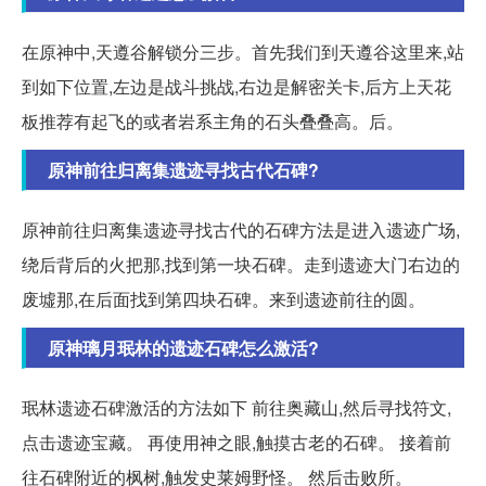
在原神中,天遵谷解锁分三步。首先我们到天遵谷这里来,站
到如下位置,左边是战斗挑战,右边是解密关卡,后方上天花
板推荐有起飞的或者岩系主角的石头叠叠高。后。
原神前往归离集遗迹寻找古代石碑?
原神前往归离集遗迹寻找古代的石碑方法是进入遗迹广场,
绕后背后的火把那,找到第一块石碑。走到遗迹大门右边的
废墟那,在后面找到第四块石碑。来到遗迹前往的圆。
原神璃月珉林的遗迹石碑怎么激活?
珉林遗迹石碑激活的方法如下 前往奥藏山,然后寻找符文,
点击遗迹宝藏。 再使用神之眼,触摸古老的石碑。 接着前
往石碑附近的枫树,触发史莱姆野怪。 然后击败所。