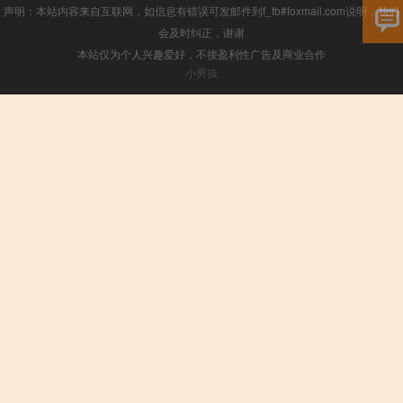
声明：本站内容来自互联网，如信息有错误可发邮件到f_fb#foxmail.com说明，我们
会及时纠正，谢谢
本站仅为个人兴趣爱好，不接盈利性广告及商业合作
小男孩