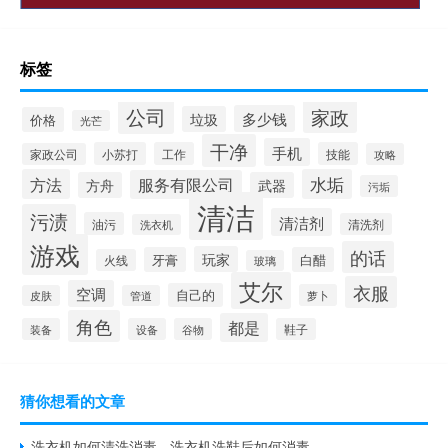
标签
公司
家政
多少钱
垃圾
价格
光芒
干净
手机
小苏打
工作
技能
家政公司
攻略
方法
水垢
服务有限公司
方舟
武器
污垢
清洁
污渍
清洁剂
油污
清洗剂
洗衣机
游戏
的话
玩家
牙膏
白醋
火线
玻璃
艾尔
衣服
空调
自己的
萝卜
皮肤
管道
角色
都是
装备
设备
谷物
鞋子
猜你想看的文章
洗衣机如何清洗消毒 - 洗衣机洗鞋后如何消毒