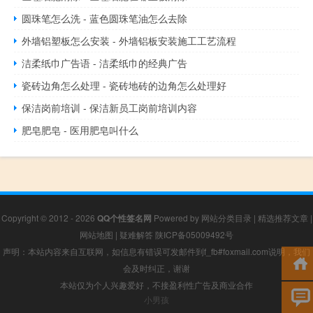
圆珠笔怎么洗 - 蓝色圆珠笔油怎么去除
外墙铝塑板怎么安装 - 外墙铝板安装施工工艺流程
洁柔纸巾广告语 - 洁柔纸巾的经典广告
瓷砖边角怎么处理 - 瓷砖地砖的边角怎么处理好
保洁岗前培训 - 保洁新员工岗前培训内容
肥皂肥皂 - 医用肥皂叫什么
Copyright © 2012 - 2026
QQ个性签名网
Powered by
网站分类目录
|
精选推荐文章
|
网站地图
|
疑难解答
陕ICP备05009492号
声明：本站内容来自互联网，如信息有错误可发邮件到f_fb#foxmail.com说明，我们
会及时纠正，谢谢
本站仅为个人兴趣爱好，不接盈利性广告及商业合作
小男孩