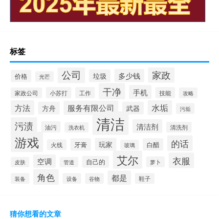
标签
公司
家政
多少钱
垃圾
价格
光芒
干净
手机
小苏打
工作
技能
家政公司
攻略
方法
水垢
服务有限公司
方舟
武器
污垢
清洁
污渍
清洁剂
油污
清洗剂
洗衣机
游戏
的话
玩家
牙膏
白醋
火线
玻璃
艾尔
衣服
空调
自己的
萝卜
皮肤
管道
角色
都是
装备
设备
谷物
鞋子
猜你想看的文章