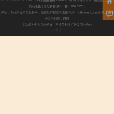
网站地图
|
疑难解答
陕ICP备05009492号
声明：本站内容来自互联网，如信息有错误可发邮件到f_fb#foxmail.com说明，我们
会及时纠正，谢谢
本站仅为个人兴趣爱好，不接盈利性广告及商业合作
小男孩