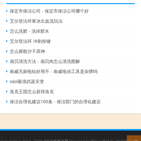
保定市保洁公司 - 保定市保洁公司哪个好
艾尔登法环寒冰出血流玩法
怎么洗胶 - 洗掉胶水
艾尔登法环 冲刺按键
怎么驱散沙子原神
扇贝清洗方法 - 扇贝肉怎么清洗图解
南威无刷电钻好用不 - 南威电动工具是杂牌吗
csol最强武器灾变
洛克王国怎么获得洛克
保洁合理化建议100条 - 保洁部门的合理化建议
Copyright © 2012 - 2026
QQ个性签名网
Powered by
网站分类目录
|
精选推荐文章
|