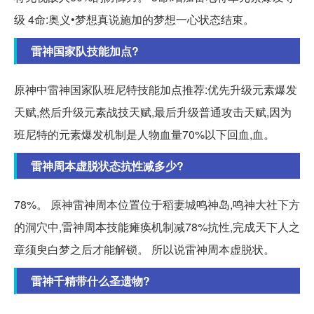
级 4命:奥义•梦想真说施加的梦想一心状态结束。
雷神国家队技能加点?
原神中雷神国家队班尼特技能加点推荐:优先升级元素爆发
天赋,然后升级元素战技天赋,最后升级普通攻击天赋,因为
班尼特的元素爆发机制是人物血量70%以下回血,血。
雷神周本虚脱状态抗性减多少?
78%。 原神雷神周本位置位于稻妻城鸣神岛,鸣神大社下方
的洞穴中,雷神周本技能瘫痪机制减78%抗性,完成天下人之
章须臾白梦之后才能解锁。 所以说雷神周本虚脱状。
雷神千精带什么圣遗物?