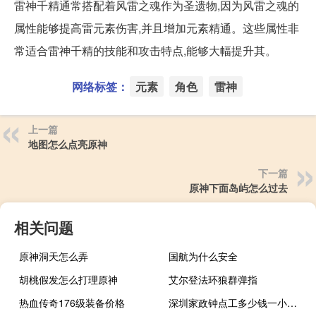
雷神千精通常搭配着风雷之魂作为圣遗物,因为风雷之魂的
属性能够提高雷元素伤害,并且增加元素精通。这些属性非
常适合雷神千精的技能和攻击特点,能够大幅提升其。
网络标签：
元素
角色
雷神
上一篇
地图怎么点亮原神
下一篇
原神下面岛屿怎么过去
相关问题
原神洞天怎么弄
国航为什么安全
胡桃假发怎么打理原神
艾尔登法环狼群弹指
热血传奇176级装备价格
深圳家政钟点工多少钱一小时 - 深圳搞卫生钟点工价格