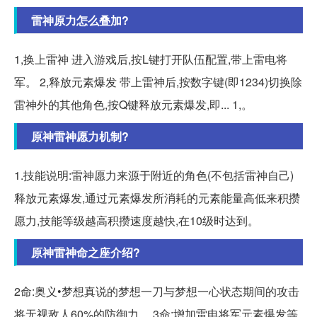
雷神原力怎么叠加?
1,换上雷神 进入游戏后,按L键打开队伍配置,带上雷电将
军。 2,释放元素爆发 带上雷神后,按数字键(即1234)切换除
雷神外的其他角色,按Q键释放元素爆发,即... 1,。
原神雷神愿力机制?
1.技能说明:雷神愿力来源于附近的角色(不包括雷神自己)
释放元素爆发,通过元素爆发所消耗的元素能量高低来积攒
愿力,技能等级越高积攒速度越快,在10级时达到。
原神雷神命之座介绍?
2命:奥义•梦想真说的梦想一刀与梦想一心状态期间的攻击
将无视敌人60%的防御力。 3命:增加雷电将军元素爆发等