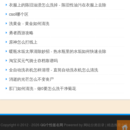
衣服上的陈旧油渍怎么洗掉 - 陈旧性油污在衣服上去除
csol哪个区
洗黄金 - 黄金如何清洗
勇者西游攻略
原神怎么打线上
暖瓶水垢太厚清除妙招 - 热水瓶里的水垢如何快速去除
淘宝买元气骑士存档靠谱吗
全自动洗衣机怎样清理 - 直筒自动洗衣机怎么清洗
消逝的光芒怎么不变丧尸
肛门如何清洗 - 做0要怎么洗干净菊花
Copyright © 2012 - 2026
QQ个性签名网
Powered by
网站分类目录
|
精选推荐文章
|