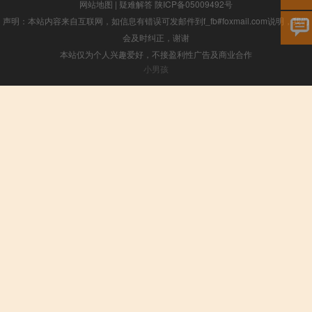
网站地图
|
疑难解答
陕ICP备05009492号
声明：本站内容来自互联网，如信息有错误可发邮件到f_fb#foxmail.com说明，我们
会及时纠正，谢谢
本站仅为个人兴趣爱好，不接盈利性广告及商业合作
小男孩