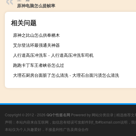
原神电脑怎么提帧率
相关问题
原神之比山怎么供奉栖木
艾尔登法环最强通关神器
人行道高压冲洗车 - 人行道高压冲洗车司机
跑跑卡丁车王者峡谷怎么过
大理石厨房台面脏了怎么清洗 - 大理石台面污渍怎么清洗
Copyright © 2012 - 2026
QQ个性签名网
Powered by
网站分类目录
|
精选推荐文
声明：本站内容来自互联网，如信息有错误可发邮件到f_fb#foxmail.com说明
本站仅为个人兴趣爱好，不接盈利性广告及商业合作