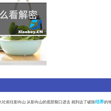
结界
大社前往影向山 从影向山的底部裂口进去 就到达了破除
的