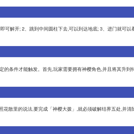
可解开; 2、跳到中间圆柱下去,可以到达地底; 3、进门就可以
定的条件才能触发。首先,玩家需要拥有神樱角色,并且将其升到
照花散里的说法,要完成「神樱大拨」,就必须破解结界五处,并清