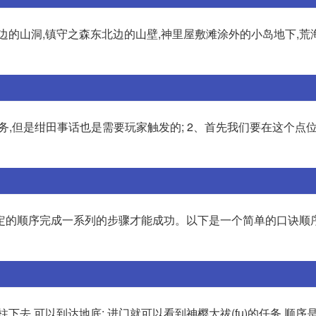
边的山洞,镇守之森东北边的山壁,神里屋敷滩涂外的小岛地下,荒
,但是绀田事话也是需要玩家触发的; 2、首先我们要在这个点位
定的顺序完成一系列的步骤才能成功。以下是一个简单的口诀顺序
去,可以到达地底; 进门就可以看到神樱大祓(fu)的任务,顺序是前