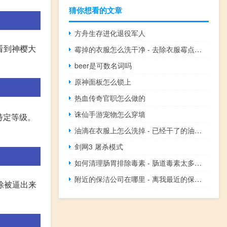
猜你想看的文章
方舟生存进化退役军人
看到神樱大
霉掉的衣服怎么洗干净 - 去除衣服霉点小妙招
beer是可数名词吗
原神面板怎么锁上
热血传奇官职怎么做的
诛仙手游宠物怎么穿墙
特定等级。
油滴在衣服上怎么洗掉 - 已经干了的油渍怎么去除
剑网3 屠杀模式
如何清理肠胃排除毒素 - 肠道毒素太多怎么排毒
附近的保洁公司在哪里 - 离我最近的保洁公司电话
除被逼出来