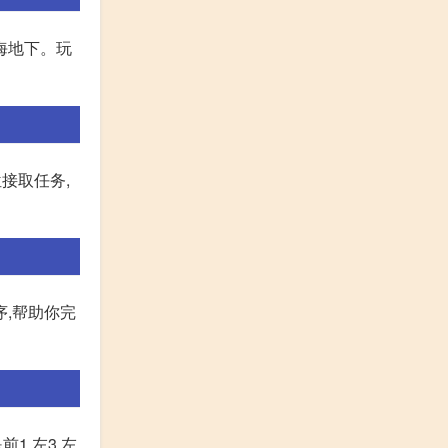
海地下。玩
接取任务,
,帮助你完
1,左3,左