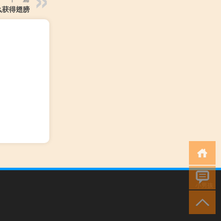
么获得翅膀
小男孩