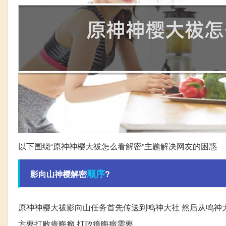
以下围绕“原神神樱大祓怎么看解密”主题解决网友的困惑
顺序
影向山神樱解密
?
原神神樱大祓影向山任务首先传送到鸣神大社 然后从鸣神
方要打败瘴晦瘤 打败瘴晦瘤需要。