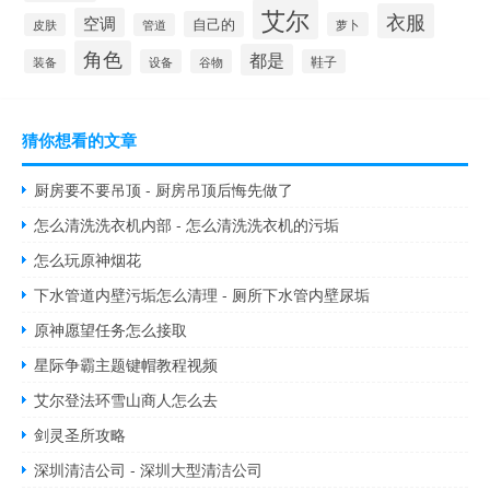
艾尔
衣服
空调
自己的
萝卜
皮肤
管道
角色
都是
装备
设备
谷物
鞋子
猜你想看的文章
厨房要不要吊顶 - 厨房吊顶后悔先做了
怎么清洗洗衣机内部 - 怎么清洗洗衣机的污垢
怎么玩原神烟花
下水管道内壁污垢怎么清理 - 厕所下水管内壁尿垢
原神愿望任务怎么接取
星际争霸主题键帽教程视频
艾尔登法环雪山商人怎么去
剑灵圣所攻略
深圳清洁公司 - 深圳大型清洁公司