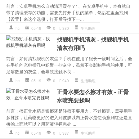
前言：安卓手机怎么自动清理缓存？1、在安卓手机中，本身就自
带了清理缓存的功能，需要先打开手机的菜单，然后在里面找到
【设置】来这个选项，打开后寻找下一...
hc
05-19
0
380
生活助理
找靓机手机清灰 - 找靓机手机
清灰有用吗
前言：如何清找靓机的灰尘？手机在使用了很长一段时间之后，会
在手机的充电插孔中积聚一些灰尘，虽然不会影响手机的使用，可
足够数量的灰尘，会导致接触不良...
hc
05-19
0
949
生活助理
正骨水要怎么擦才有效 - 正骨
水喷完要揉吗
前言：擦正骨水药是狠擦还是轻擦不要用力，不过擦完，需要用手
多揉揉，让药物更好的进入到皮肤以内正骨水是使劲擦到红还是直
接涂上面就可以？用药液轻搽患处;...
hc
05-19
0
387
生活助理