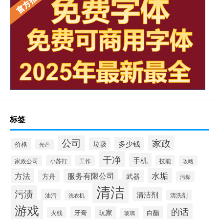
标签
公司
家政
多少钱
垃圾
价格
光芒
干净
手机
小苏打
工作
技能
家政公司
攻略
方法
水垢
服务有限公司
方舟
武器
污垢
清洁
污渍
清洁剂
油污
清洗剂
洗衣机
游戏
的话
玩家
牙膏
白醋
火线
玻璃