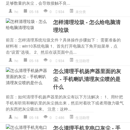
足够数量的灰尘，会导致接触不良...
hc
05-18
0
934
未分类
怎样清理垃圾 - 怎么给电脑清
理垃圾
前言：怎样清理系统垃圾文件？具体操作步骤如下： 需要准备的
材料有：win10系统电脑 1、首先打开电脑左下角开始菜单，点
击“设置”选项。 2、然后在该页面中点...
hc
05-18
0
934
生活助理
怎么清理手机扬声器里面的灰
尘 - 手机喇叭清理灰尘喷的是
什么
前言：如何清理手机扬声器里的灰尘有以下方法解决： 1、用针把
手机有听筒和喇叭里的灰尘挑出来，然后对着吹下或者用微力吸气
的东西把灰尘吸出来。 注意：这种...
hc
05-18
0
486
生活助理
怎么清理手机充电口灰尘 - 手