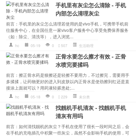
手机里有灰尘怎么清除 - 手机
内部怎么清理灰尘
前言：手机里的灰尘怎么清理若使用的是vivo手机，可携带手机前
往服务中心，在全国任意一家vivo客户服务中心享受免费保养服务
（如：除尘、清洗等），进入浏览...
hc
05-19
0
507
生活助理
正骨水要怎么擦才有效 - 正骨
水喷完要揉吗
前言：擦正骨水药是狠擦还是轻擦不要用力，不过擦完，需要用手
多揉揉，让药物更好的进入到皮肤以内正骨水是使劲擦到红还是直
接涂上面就可以？用药液轻搽患处;...
hc
05-18
0
229
未分类
找靓机手机清灰 - 找靓机手机
清灰有用吗
前言：如何清找靓机的灰尘？手机在使用了很长一段时间之后，会
在手机的充电插孔中积聚一些灰尘，虽然不会影响手机的使用，可