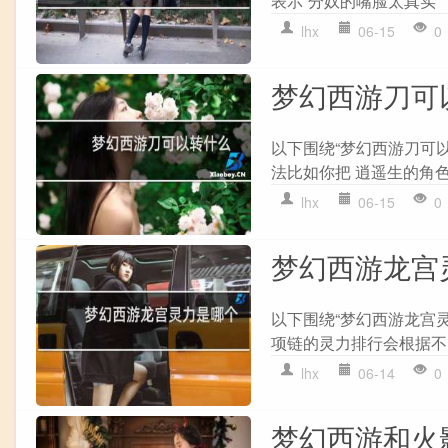
表示“分奴的嘴脸太真实”，
lhx
06-15
0
梦幻西游刀可
以下围绕“梦幻西游刀可
法比如你把 逍遥生的角色
lhx
06-15
0
梦幻西游龙宫
以下围绕“梦幻西游龙宫灵
项链的灵力排行会根据不同
lhx
06-14
0
梦幻西游和火