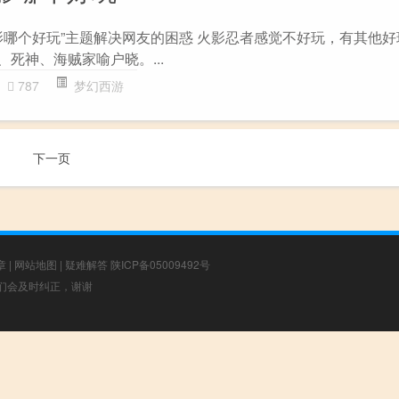
影哪个好玩”主题解决网友的困惑 火影忍者感觉不好玩，有其他
、死神、海贼家喻户晓。...
787
梦幻西游
下一页
章
|
网站地图
|
疑难解答
陕ICP备05009492号
，我们会及时纠正，谢谢