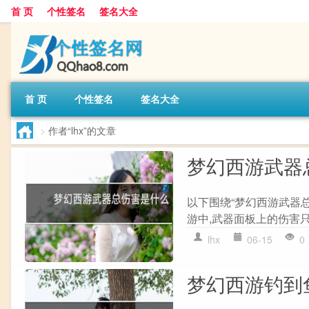
首 页
个性签名
签名大全
首 页
个性签名
签名大全
>
作者“lhx”的文章
梦幻西游武器
以下围绕“梦幻西游武器总
游中,武器面板上的伤害只
lhx
06-15
0
梦幻西游钓到