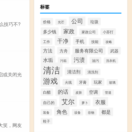
标签
公司
垃圾
价格
光芒
么技巧不?
家政
多少钱
小苏打
家政公司
干净
手机
工作
技能
攻略
方法
服务有限公司
方舟
武器
污渍
水垢
油污
污垢
洗衣机
清洁
清洁剂
清洗剂
启或关闭光
游戏
玩家
牙膏
火线
玻璃
的话
空调
白醋
皮肤
管道
艾尔
衣服
自己的
萝卜
角色
都是
装备
设备
谷物
鞋子
大笑，网友