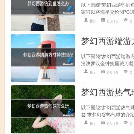
以下围绕“梦幻西游钓到鱼
家可以将海星交给NPC进
lhx
06-15
0
梦幻西游端游
以下围绕“梦幻西游端游
清决罗汉金钟笑里藏刀凝滞
lhx
06-15
0
梦幻西游热气
以下围绕“梦幻西游热气
答 求梦幻谷热气球的介绍想
lhx
06-15
0