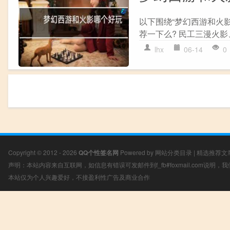
以下围绕“梦幻西游和火
荐一下么? 民工三漫火影
lhx
06-14
0
Copyright © 2012 - 2026
QQ个性签名网
Powered by
网站分类目录
|
精选推荐文
声明：本站内容来自互联网，如信息有错误可发邮件到f_fb#foxmail.com说明
本站仅为个人兴趣爱好，不接盈利性广告及商业合作