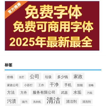
标签
公司
家政
多少钱
垃圾
价格
光芒
干净
手机
小苏打
工作
技能
家政公司
攻略
方法
水垢
服务有限公司
方舟
武器
污垢
清洁
污渍
清洁剂
油污
清洗剂
洗衣机