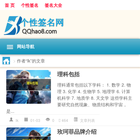
首 页
个性签名
签名大全
网站导航
>
作者“lk”的文章
理科包括
理科通常包括以下学科： 1. 数学 2. 物
理 3. 化学 4. 生物学 5. 地理学 6. 计算
机科学 7. 地质学 8. 天文学 这些学科主
要研究自然现象、物质结构和宇宙，
是...
lk
01-03
0
464
文章列表
玫珂菲品牌介绍