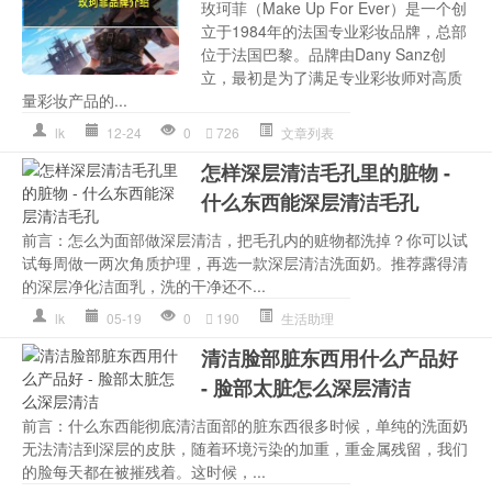
玫珂菲（Make Up For Ever）是一个创
立于1984年的法国专业彩妆品牌，总部
位于法国巴黎。品牌由Dany Sanz创
立，最初是为了满足专业彩妆师对高质
量彩妆产品的...
lk
12-24
0
726
文章列表
怎样深层清洁毛孔里的脏物 -
什么东西能深层清洁毛孔
前言：怎么为面部做深层清洁，把毛孔内的赃物都洗掉？你可以试
试每周做一两次角质护理，再选一款深层清洁洗面奶。推荐露得清
的深层净化洁面乳，洗的干净还不...
lk
05-19
0
190
生活助理
清洁脸部脏东西用什么产品好
- 脸部太脏怎么深层清洁
前言：什么东西能彻底清洁面部的脏东西很多时候，单纯的洗面奶
无法清洁到深层的皮肤，随着环境污染的加重，重金属残留，我们
的脸每天都在被摧残着。这时候，...