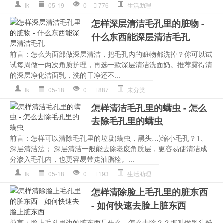
lk
05-19
0
776
生活助理
怎样深层清洁毛孔里的脏物 -
什么东西能深层清洁毛孔
前言：怎么为面部做深层清洁，把毛孔内的赃物都洗掉？你可以试
试每周做一两次角质护理，再选一款深层清洁洗面奶。推荐露得清
的深层净化洁面乳，洗的干净还不...
lk
05-18
0
887
未分类
怎样清洁毛孔里的螨虫 - 怎么
去除毛孔里的螨虫
前言：怎样可以清除毛孔里的垃圾(螨虫，黑头…)缩小毛孔？1、
深层清洁法； 深层清洁一般能去除老废角质层，更容易使清洁成
分渗入毛孔内，也更容易带走油脂栓。...
lk
05-18
0
193
生活助理
怎样清除脸上毛孔里的脏东西
- 如何快速去脸上脏东西
前言：脸上毛孔里边的脏东西是什么，怎么去除？？那叫做黑头粉