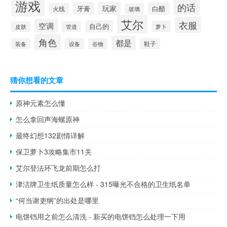
游戏
的话
玩家
牙膏
白醋
火线
玻璃
艾尔
衣服
空调
自己的
萝卜
皮肤
管道
角色
都是
装备
设备
谷物
鞋子
猜你想看的文章
原神元素怎么懂
怎么拿回声海螺原神
最终幻想132剧情详解
保卫萝卜3攻略集市11关
艾尔登法环飞龙前期怎么打
津洁牌卫生纸质量怎么样 - 315曝光不合格的卫生纸名单
“何当谢吏纲”的出处是哪里
电饼铛用之前怎么清洗 - 新买的电饼铛怎么处理一下用