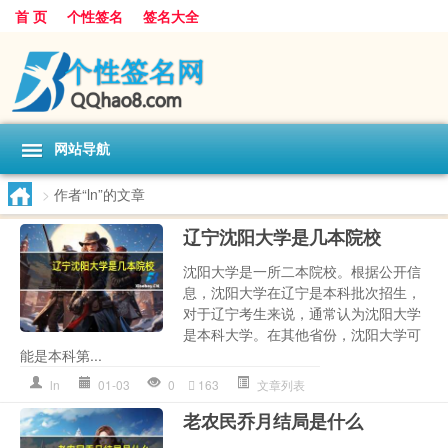
首 页
个性签名
签名大全
网站导航
>
作者“ln”的文章
辽宁沈阳大学是几本院校
沈阳大学是一所二本院校。根据公开信
息，沈阳大学在辽宁是本科批次招生，
对于辽宁考生来说，通常认为沈阳大学
是本科大学。在其他省份，沈阳大学可
能是本科第...
ln
01-03
0
163
文章列表
老农民乔月结局是什么