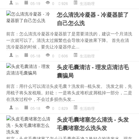
ln
05-19
0
926
生活助理
怎么清洗冷凝器 - 冷凝器脏了
自己怎么洗
前言：怎么清洗冷凝器冷凝器脏了是需要清洗的，建议一个月清洗
一次就可以了。清洗太过频繁也会导致冷凝效果下降。 首先在清
洗冷凝器的时候，要先让冷凝器停止...
ln
05-18
0
606
生活助理
头皮毛囊清洁 - 理发店清洁毛
囊骗局
前言：用什么可以清洁头皮毛囊？洗发前--梳头发。 洗发之前，先
用梳子将头发梳顺。好处：一是将头皮堆积皮屑梳掉一部分，二是
在洗发过程中，不会过多损伤头发...
ln
05-18
0
829
生活助理
头皮毛囊堵塞怎么清洗 - 头发
毛囊堵塞怎么洗头发
前言：头皮毛囊堵塞了怎么让毛囊变干净？换好点的洗发水，现在