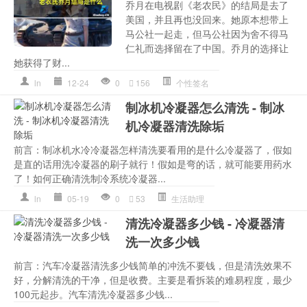
乔月在电视剧《老农民》的结局是去了
美国，并且再也没回来。她原本想带上
马公社一起走，但马公社因为舍不得马
仁礼而选择留在了中国。乔月的选择让
她获得了财...
ln
12-24
0
156
个性签名
制冰机冷凝器怎么清洗 - 制冰
机冷凝器清洗除垢
前言：制冰机水冷冷凝器怎样清洗要看用的是什么冷凝器了，假如
是直的话用洗冷凝器的刷子就行！假如是弯的话，就可能要用药水
了！如何正确清洗制冷系统冷凝器...
ln
05-19
0
53
生活助理
清洗冷凝器多少钱 - 冷凝器清
洗一次多少钱
前言：汽车冷凝器清洗多少钱简单的冲洗不要钱，但是清洗效果不
好，分解清洗的干净，但是收费。主要是看拆装的难易程度，最少
100元起步。汽车清洗冷凝器多少钱...