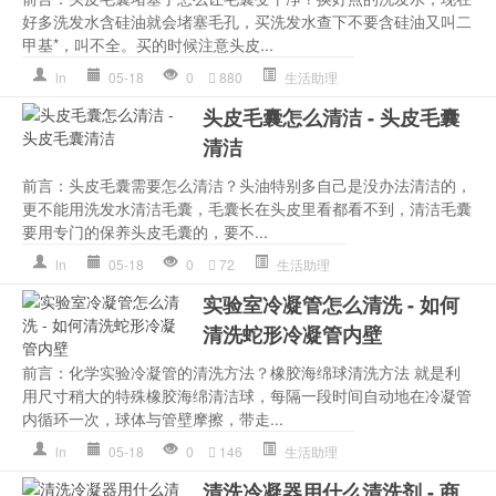
好多洗发水含硅油就会堵塞毛孔，买洗发水查下不要含硅油又叫二
甲基*，叫不全。买的时候注意头皮...
ln
05-18
0
880
生活助理
头皮毛囊怎么清洁 - 头皮毛囊
清洁
前言：头皮毛囊需要怎么清洁？头油特别多自己是没办法清洁的，
更不能用洗发水清洁毛囊，毛囊长在头皮里看都看不到，清洁毛囊
要用专门的保养头皮毛囊的，要不...
ln
05-18
0
72
生活助理
实验室冷凝管怎么清洗 - 如何
清洗蛇形冷凝管内壁
前言：化学实验冷凝管的清洗方法？橡胶海绵球清洗方法 就是利
用尺寸稍大的特殊橡胶海绵清洁球，每隔一段时间自动地在冷凝管
内循环一次，球体与管壁摩擦，带走...
ln
05-18
0
146
生活助理
清洗冷凝器用什么清洗剂 - 商