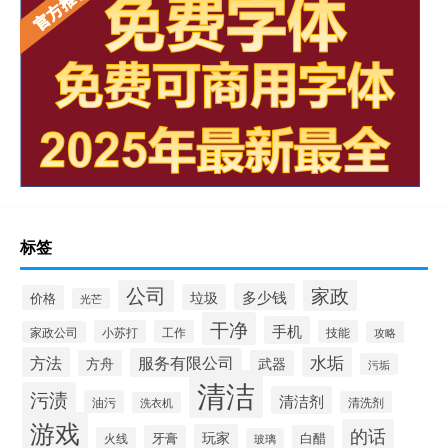
标签
公司
家政
多少钱
垃圾
价格
光芒
干净
手机
小苏打
工作
技能
家政公司
攻略
方法
水垢
服务有限公司
方舟
武器
污垢
清洁
污渍
清洁剂
油污
清洗剂
洗衣机
游戏
的话
玩家
牙膏
白醋
火线
玻璃