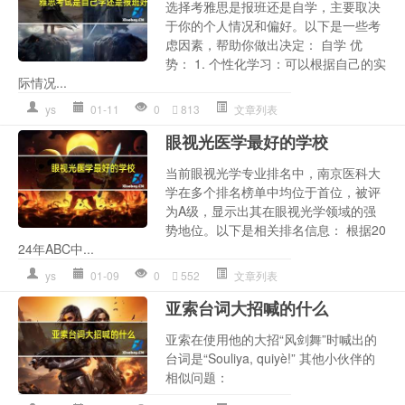
选择考雅思是报班还是自学，主要取决
于你的个人情况和偏好。以下是一些考
虑因素，帮助你做出决定： 自学 优
势： 1. 个性化学习：可以根据自己的实
际情况...
ys
01-11
0
813
文章列表
眼视光医学最好的学校
当前眼视光学专业排名中，南京医科大
学在多个排名榜单中均位于首位，被评
为A级，显示出其在眼视光学领域的强
势地位。以下是相关排名信息： 根据20
24年ABC中...
ys
01-09
0
552
文章列表
亚索台词大招喊的什么
亚索在使用他的大招“风剑舞”时喊出的
台词是“Souliya, quiyè!” 其他小伙伴的
相似问题：