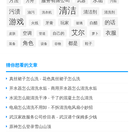
服务有限公司
方舟
武器
污垢
清洁
污渍
清洁剂
油污
清洗剂
洗衣机
游戏
的话
玩家
牙膏
白醋
火线
玻璃
艾尔
衣服
空调
自己的
萝卜
皮肤
管道
角色
都是
装备
设备
谷物
鞋子
猜你想看的文章
真丝裙子怎么洗 - 花色真丝裙子怎么洗
开水器怎么清洗水垢 - 商用开水器怎么清洗水垢
水泥怎么能清洗干净 - 干了的混凝土怎么清洗
电扇怎么清洗不用卸 - 不拆清洗电风扇小妙招
武汉家政服务公司价目表 - 武汉请个保姆多少钱
原神怎么登录雪山山顶