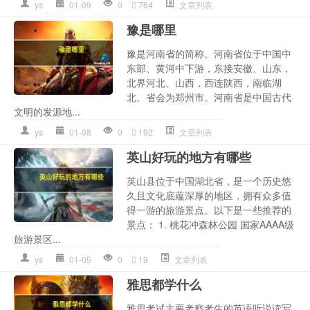
ys
01-09
0
764
文章列表
豫是哪里
豫是河南省的简称。河南省位于中国中
东部、黄河中下游，东接安徽、山东，
北界河北、山西，西连陕西，南临湖
北。省会为郑州市。河南省是中国古代
文明的发源地...
ys
01-08
0
192
文章列表
英山好玩的地方有哪些
英山县位于中国湖北省，是一个历史悠
久且文化底蕴深厚的地区，拥有众多值
得一游的旅游景点。以下是一些推荐的
景点： 1. 桃花冲森林公园 国家AAAA级
旅游景区...
ys
01-05
0
19
文章列表
雅思都学什么
雅思考试主要考察考生的英语听说读写