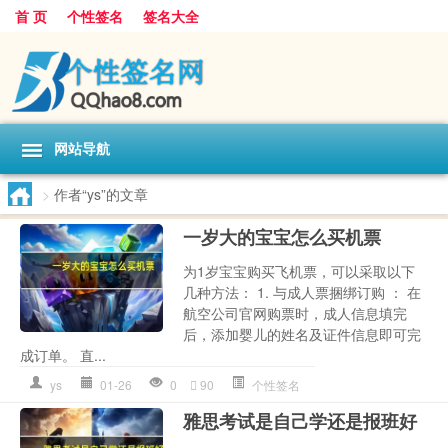
首 页
个性签名
签名大全
网站导航
>
作者“ys”的文章
一岁大的宝宝怎么买机票
为1岁宝宝购买飞机票，可以采取以下
几种方法： 1. 与成人票捆绑订购 ： 在
航空公司官网购票时，成人信息填完
后，添加婴儿的姓名及证件信息即可完
成订单。 直...
ys
01-26
0
90
个性签名
雅思考试是自己学还是报班好