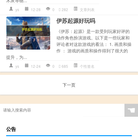
木灰等物...
ys
12-28
0
282
文章列表
伊苏起源好玩吗
《伊苏：起源》是一款受到玩家好评的
动作角色扮演游戏。以下是一些玩家和
评论者对这款游戏的看法： 1. 画质和操
作 ： 游戏的画质和操作得到了很大的
提升，为...
ys
12-24
0
685
个性签名
下一页
☚
公告