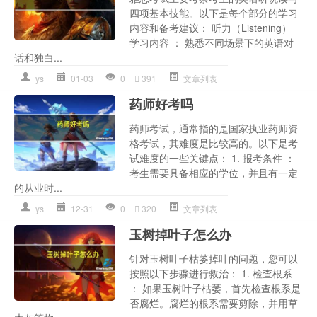
四项基本技能。以下是每个部分的学习
内容和备考建议： 听力（Listening）
学习内容 ： 熟悉不同场景下的英语对
话和独白...
ys
01-03
0
391
文章列表
药师好考吗
药师考试，通常指的是国家执业药师资
格考试，其难度是比较高的。以下是考
试难度的一些关键点： 1. 报考条件 ：
考生需要具备相应的学位，并且有一定
的从业时...
ys
12-31
0
320
文章列表
玉树掉叶子怎么办
针对玉树叶子枯萎掉叶的问题，您可以
按照以下步骤进行救治： 1. 检查根系
： 如果玉树叶子枯萎，首先检查根系是
否腐烂。腐烂的根系需要剪除，并用草