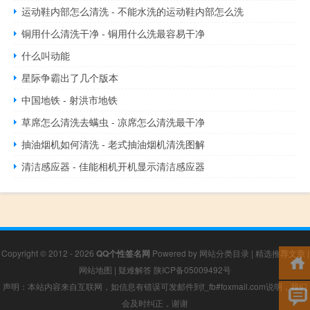
运动鞋内部怎么清洗 - 不能水洗的运动鞋内部怎么洗
铜用什么清洗干净 - 铜用什么洗最容易干净
什么叫动能
星际争霸出了几个版本
中国地铁 - 射洪市地铁
草席怎么清洗去螨虫 - 凉席怎么清洗最干净
抽油烟机如何清洗 - 老式抽油烟机清洗图解
清洁感应器 - 佳能相机开机显示清洁感应器
Copyright © 2012 - 2026
QQ个性签名网
Powered by
网站分类目录
|
精选推荐文章
|
网站地图
|
疑难解答
陕ICP备05009492号
声明：本站内容来自互联网，如信息有错误可发邮件到f_fb#foxmail.com说明，我们
会及时纠正，谢谢