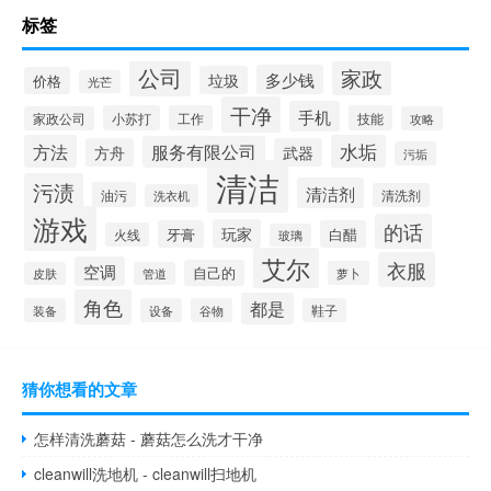
标签
公司
家政
多少钱
垃圾
价格
光芒
干净
手机
小苏打
工作
技能
家政公司
攻略
方法
水垢
服务有限公司
方舟
武器
污垢
清洁
污渍
清洁剂
油污
清洗剂
洗衣机
游戏
的话
玩家
牙膏
白醋
火线
玻璃
艾尔
衣服
空调
自己的
萝卜
皮肤
管道
角色
都是
装备
设备
谷物
鞋子
猜你想看的文章
怎样清洗蘑菇 - 蘑菇怎么洗才干净
cleanwill洗地机 - cleanwill扫地机