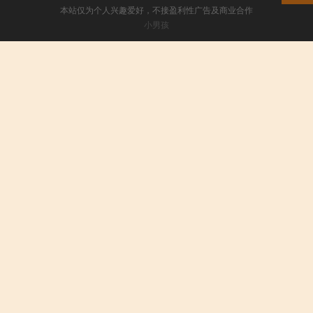
本站仅为个人兴趣爱好，不接盈利性广告及商业合作
小男孩