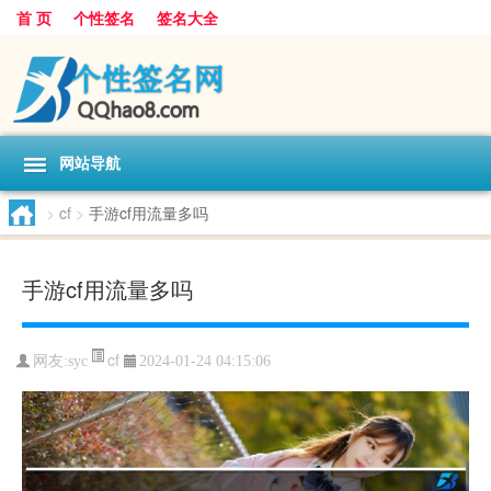
首 页
个性签名
签名大全
网站导航
>
cf
>
手游cf用流量多吗
手游cf用流量多吗
cf
网友:
syc
2024-01-24 04:15:06