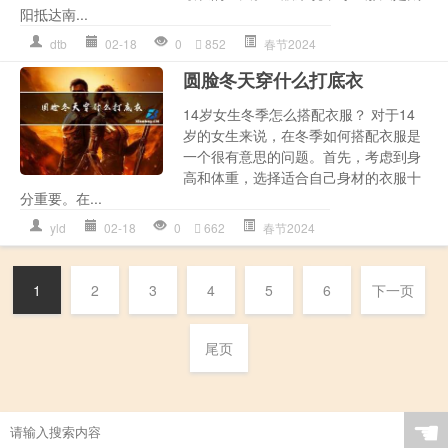
阳抵达南...
dtb
02-18
0
852
春节2024
圆脸冬天穿什么打底衣
14岁女生冬季怎么搭配衣服？ 对于14
岁的女生来说，在冬季如何搭配衣服是
一个很有意思的问题。首先，考虑到身
高和体重，选择适合自己身材的衣服十
分重要。在...
yld
02-18
0
662
春节2024
1
2
3
4
5
6
下一页
尾页
☚