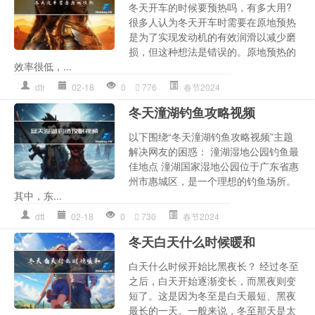
冬天开车的时候要预热吗，有多大用?
很多人认为冬天开车时需要在原地预热
是为了实现发动机的有效润滑以减少磨
损，但这种想法是错误的。原地预热的
效率很低，...
dtr
02-18
0
776
春节2024
冬天潼湖钓鱼攻略视频
以下围绕“冬天潼湖钓鱼攻略视频”主题
解决网友的困惑： 潼湖湿地公园钓鱼最
佳地点 潼湖国家湿地公园位于广东省惠
州市惠城区，是一个理想的钓鱼场所。
其中，东...
dtt
02-18
0
730
春节2024
冬天白天什么时候暖和
白天什么时候开始比黑夜长？ 经过冬至
之后，白天开始逐渐变长，而黑夜则变
短了。这是因为冬至是白天最短、黑夜
最长的一天。一般来说，冬至那天是太