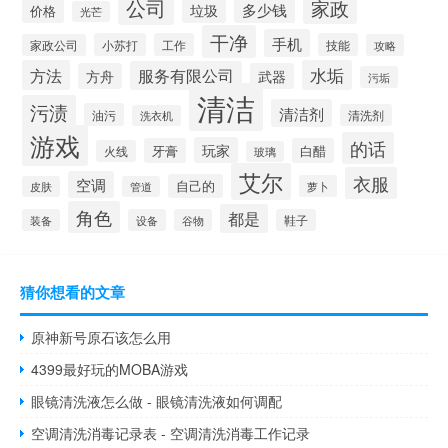
公司
家政
多少钱
垃圾
价格
光芒
干净
手机
小苏打
工作
技能
家政公司
攻略
方法
水垢
服务有限公司
方舟
武器
污垢
清洁
污渍
清洁剂
油污
清洗剂
洗衣机
游戏
的话
玩家
牙膏
白醋
火线
玻璃
艾尔
衣服
空调
自己的
萝卜
皮肤
管道
角色
都是
装备
设备
谷物
鞋子
猜你想看的文章
原神新号原石该怎么用
4399最好玩的MOBA游戏
眼镜清洗液怎么做 - 眼镜清洗液如何调配
空调清洗消毒记录表 - 空调清洗消毒工作记录