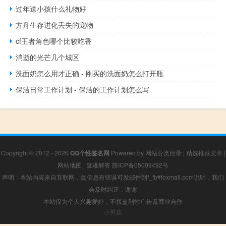
过年送小孩什么礼物好
方舟生存进化丢失的宠物
cf王者角色哪个比较吃香
消逝的光芒几个城区
洗面奶怎么用才正确 - 刚买的洗面奶怎么打开瓶
保洁日常工作计划 - 保洁的工作计划怎么写
Copyright © 2012 - 2026
QQ个性签名网
Powered by
网站分类目录
|
精选推荐文章
|
网站地图
|
疑难解答
陕ICP备05009492号
声明：本站内容来自互联网，如信息有错误可发邮件到f_fb#foxmail.com说明，我们
会及时纠正，谢谢
本站仅为个人兴趣爱好，不接盈利性广告及商业合作
小男孩