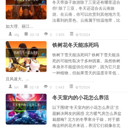
冬天带孩子旅游除了三亚还有哪里适合
些! 除了三亚，冬天还适合去云南旅
游。在云南，你可以欣赏到其他地方无
法看到的景色。云南属于恒温地带，比
如大理、丽江...
dtg
02-18
0
935
春节2024
铁树花冬天能冻死吗
铁树下雪天能冻死吗? 铁树下雪天能冻
死的可能性取决于多种因素。虽然铁树
本身并不能提供任何保护，因为它只是
一种植物，但如果雪天的温度非常低，
且风速大、...
tsh
02-18
0
443
春节2024
冬天室内的小花怎么养活
以下围绕“冬天室内的小花怎么养活”主
题解决网友的困惑 北方暖气房怎么养盆
栽腊梅? 北方的冬季寒冷干燥，对于腊
梅这样的花卉来说，养活它们就像在北