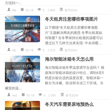
方找到一...
dts
02-18
0
849
春节2024
冬天租房注意哪些事项图片
以下围绕“冬天租房注意哪些事项图
片”主题解决网友的困惑 冬季出租屋如
何取暖? 在冬季保持出租屋的温暖可以
通过以下几种方法来实现: 中央供暖:...
dtz
02-18
0
373
春节2024
海尔智能冰箱冬天怎么用
海尔智能冰箱冬季温度调节合适吗？ 根
据海尔智能冰箱的设计特点，调到4至5
档是比较合适的温度设置。智能冰箱一
般分为冷藏、软冻和冷冻三个区域。冷
藏室的温...
hez
02-18
0
281
春节2024
冬天汽车需要原地预热么