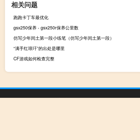
相关问题
跑跑卡丁车最优化
gsx250保养 - gsx250r保养公里数
仿写少年闰土第一段小练笔（仿写少年闰土第一段）
“满手红琅玕”的出处是哪里
CF游戏如何检查完整
Copyright © 2012 - 2026
QQ个性签名网
Powered by
网站分类目录
|
精选推荐文
声明：本站内容来自互联网，如信息有错误可发邮件到f_fb#foxmail.com说明
本站仅为个人兴趣爱好，不接盈利性广告及商业合作