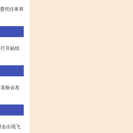
、委托任务有
 打开贴纸
店老板会发
时会出现飞