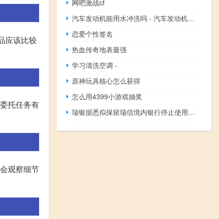
网吧激战cf
汽车发动机能用水冲洗吗 - 汽车发动机能不能直接用水洗
恋爱个性签名
神品应该比较
热血传奇地表最强
学习清洗空调 -
原神玩具核心怎么获得
怎么用4399小游戏抽奖
、委托任务有
瑞银据悉拟保留瑞信境内银行停止使用瑞信品牌
学会观察细节