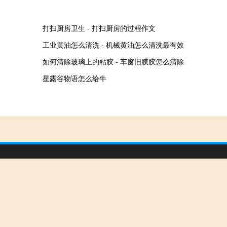
打扫厨房卫生 - 打扫厨房的过程作文
工业黄油怎么清洗 - 机械黄油怎么清洗最有效
如何清除玻璃上的粘胶 - 车窗旧膜胶怎么清除
星露谷物语怎么给牛
章
|
网站地图
|
疑难解答
陕ICP备05009492号
，我们会及时纠正，谢谢