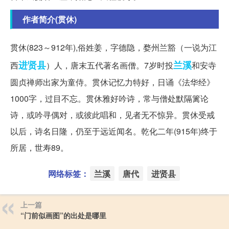
作者简介(贯休)
贯休(823～912年),俗姓姜，字德隐，婺州兰豁（一说为江
进贤县
兰溪
西
）人，唐末五代著名画僧。7岁时投
和安寺
圆贞禅师出家为童侍。贯休记忆力特好，日诵《法华经》
1000字，过目不忘。贯休雅好吟诗，常与僧处默隔篱论
诗，或吟寻偶对，或彼此唱和，见者无不惊异。贯休受戒
以后，诗名日隆，仍至于远近闻名。乾化二年(915年)终于
所居，世寿89。
网络标签：
兰溪
唐代
进贤县
上一篇
“门前似画图”的出处是哪里