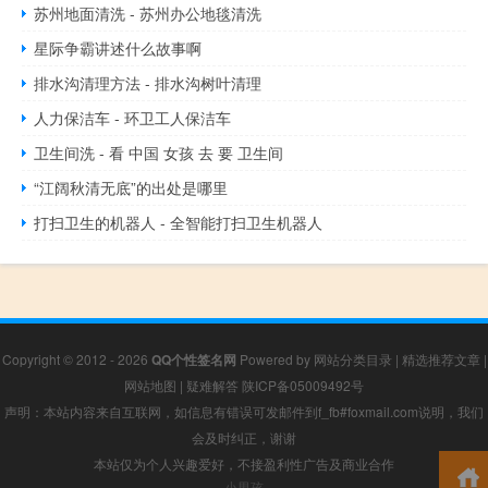
苏州地面清洗 - 苏州办公地毯清洗
星际争霸讲述什么故事啊
排水沟清理方法 - 排水沟树叶清理
人力保洁车 - 环卫工人保洁车
卫生间洗 - 看 中国 女孩 去 要 卫生间
“江阔秋清无底”的出处是哪里
打扫卫生的机器人 - 全智能打扫卫生机器人
Copyright © 2012 - 2026
QQ个性签名网
Powered by
网站分类目录
|
精选推荐文章
|
网站地图
|
疑难解答
陕ICP备05009492号
声明：本站内容来自互联网，如信息有错误可发邮件到f_fb#foxmail.com说明，我们
会及时纠正，谢谢
本站仅为个人兴趣爱好，不接盈利性广告及商业合作
小男孩