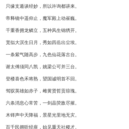
只缘支遁谈经妙，所以许询都讲来。
帝释镜中遥仰止，魔军殿上动崔巍。
千重香拥龙鳞立，五种风生锦绣开。
宽似大溟生日月，秀如四岳出尘埃。
一条紫气随高步，九色仙花落古台。
谢太傅须同八凯，姚梁公可并三台。
登楼喜色禾将熟，望国诚明首不回。
驾驭英雄如赤子，雌黄贤哲贡琼瑰。
六条消息心常苦，一剑晶荧敌尽摧。
木铎声中天降福，景星光里地无灾。
百千民拥听经座，始见重天社稷才。