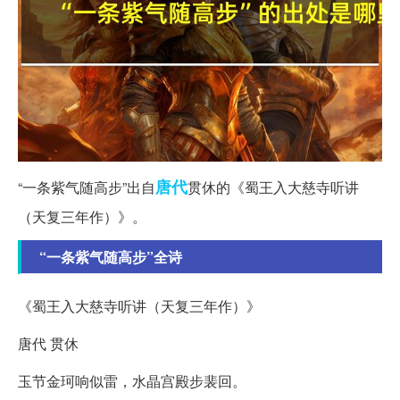
唐代
“一条紫气随高步”出自
贯休的《蜀王入大慈寺听讲
（天复三年作）》。
“一条紫气随高步”全诗
《蜀王入大慈寺听讲（天复三年作）》
唐代 贯休
玉节金珂响似雷，水晶宫殿步裴回。