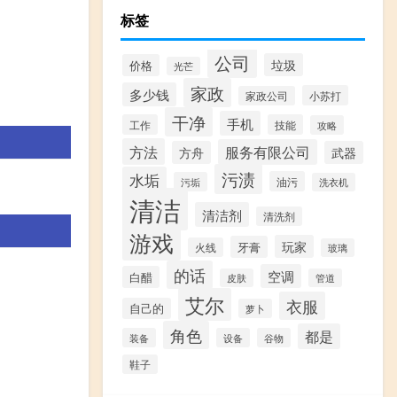
标签
公司
垃圾
价格
光芒
家政
多少钱
小苏打
家政公司
干净
手机
工作
技能
攻略
方法
服务有限公司
方舟
武器
污渍
水垢
油污
污垢
洗衣机
清洁
清洁剂
清洗剂
游戏
玩家
牙膏
火线
玻璃
的话
空调
白醋
皮肤
管道
艾尔
衣服
自己的
萝卜
角色
都是
装备
设备
谷物
鞋子