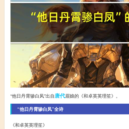
唐代
“他日丹霄骖白凤”出自
眉娘的《和卓英英理笙》。
“他日丹霄骖白凤”全诗
《和卓英英理笙》