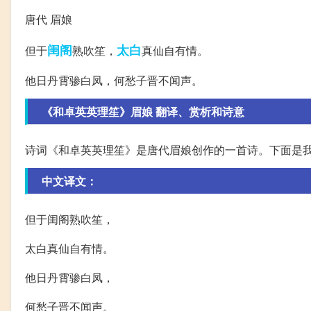
唐代 眉娘
闺阁
太白
但于
熟吹笙，
真仙自有情。
他日丹霄骖白凤，何愁子晋不闻声。
《和卓英英理笙》眉娘 翻译、赏析和诗意
诗词《和卓英英理笙》是唐代眉娘创作的一首诗。下面是
中文译文：
但于闺阁熟吹笙，
太白真仙自有情。
他日丹霄骖白凤，
何愁子晋不闻声。