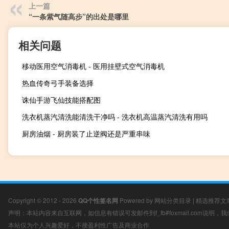
上一篇
“一条紫气随高步”的出处是哪里
相关问题
移动医用空气消毒机 - 医用挂壁式空气消毒机
热血传奇弓手装备选择
诛仙手游飞仙技能搭配图
洗衣机蒸汽清洗能清洗干净吗 - 洗衣机高温蒸汽清洗有用吗
厨房油烟 - 厨房装了止逆阀还是严重串味
Copyright © 2012 - 2026
QQ个性签名网
Powered by
网站分类目录
|
精选推荐文
声明：本站内容来自互联网，如信息有错误可发邮件到f_fb#foxmail.com说明
本站仅为个人兴趣爱好，不接盈利性广告及商业合作