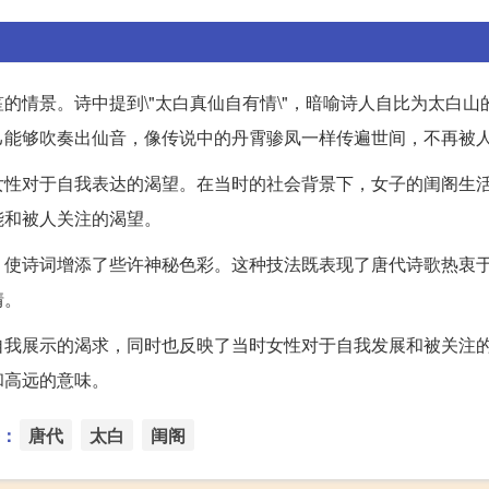
的情景。诗中提到\"太白真仙自有情\"，暗喻诗人自比为太白山
己能够吹奏出仙音，像传说中的丹霄骖凤一样传遍世间，不再被
女性对于自我表达的渴望。在当时的社会背景下，女子的闺阁生
能和被人关注的渴望。
，使诗词增添了些许神秘色彩。这种技法既表现了唐代诗歌热衷
情。
自我展示的渴求，同时也反映了当时女性对于自我发展和被关注
和高远的意味。
：
唐代
太白
闺阁