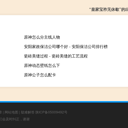
“皇家宝祚无休歇”的
原神怎么分主线人物
安阳家政保洁公司哪个好 - 安阳保洁公司排行榜
瓷砖美缝过程 - 瓷砖美缝的工艺流程
原神动态壁纸怎么下
原神公子怎么配卡
章
|
网站地图
|
疑难解答
陕ICP备05009492号
，我们会及时纠正，谢谢