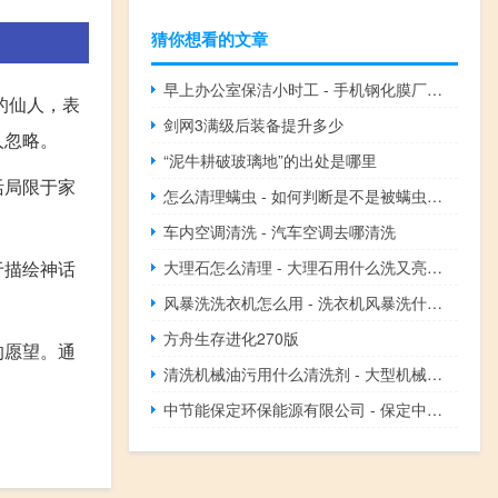
猜你想看的文章
早上办公室保洁小时工 - 手机钢化膜厂招聘信息
的仙人，表
剑网3满级后装备提升多少
人忽略。
“泥牛耕破玻璃地”的出处是哪里
活局限于家
怎么清理螨虫 - 如何判断是不是被螨虫咬了
车内空调清洗 - 汽车空调去哪清洗
大理石怎么清理 - 大理石用什么洗又亮又干净
于描绘神话
风暴洗洗衣机怎么用 - 洗衣机风暴洗什么意思
方舟生存进化270版
的愿望。通
清洗机械油污用什么清洗剂 - 大型机械油污的清洗方式
中节能保定环保能源有限公司 - 保定中节能清苑垃圾电厂电话