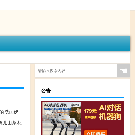
☚
公告
的洗面奶，
奈儿山茶花