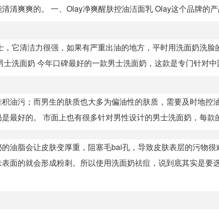
爽的。 一、Olay净爽醒肤控油洁面乳 Olay这个品牌的产品.
士，它清洁力很强，如果有严重出油的地方，平时用洗面奶洗脸
士洗面奶 今年口碑最好的一款男士洗面奶，这款是专门针对中国.
堆积油污；而男生的肤质也大多为偏油性的肤质，需要及时地控
最好的。 市面上也有很多针对男性设计的男士洗面奶，每款的效
的油脂会让皮肤变厚重，阻塞毛bai孔，导致皮肤表层的污物很
表面的就会形成粉刺。所以使用洗面奶祛痘，说到底其实是要选择