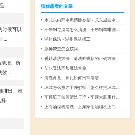
..
猜你想看的文章
水龙头内部水垢清除妙招 - 龙头里面水垢怎么清除
的时候可以
不锈钢过滤网怎么清洗 - 不锈钢咖啡滤网堵塞怎么清理
..
湖州保洁 - 湖州保洁招工
原神荧空怎么获得
香菇清洗方法 - 清洗鲜香菇的正确方法
油清洁。所
艾尔登法环加魔法空格
...
清洗鼻孔 - 鼻孔如何日常清洁
玻璃怎么擦才干净妙招 - 怎么样把玻璃擦得又干净又快
难排出。难
车顶脏了如何清洗干净 - 车顶太脏用什么清洗剂
...
上海油烟机清洗 - 上海家用油烟机上门清洗