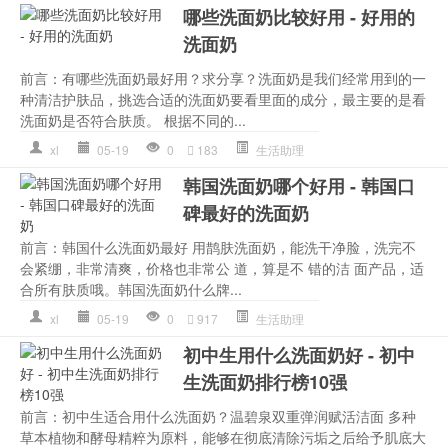
哪些洗面奶比较好用 - 好用的
洗面奶
前言：有哪些洗面奶最好用？求分享？洗面奶是我们经常用到的一
种清洁护肤品，挑选合适的洗面奶要看里面的成分，最主要的是看
洗面奶是否符合肤质。 根据不同的...
xl
05-19
0
183
生活助理
韩国洗面奶哪个好用 - 韩国口
碑最好的洗面奶
前言：韩国什么洗面奶最好 用鹊肤洗面奶，能洗干净脸，洗完不
会紧绷，非常清爽，价格也非常公 道，算是不 错的洁 面产品，适
合所有肤质哦。韩国洗面奶什么牌...
xl
05-19
0
917
生活助理
初中生用什么洗面奶好 - 初中
生洗面奶排行榜10强
前言：初中生适合用什么洗面奶？温碧泉双重弹润赋活洁面 多种
草本植物和酵母精粹为原料，能够在彻底清除污垢之后给予肌底大