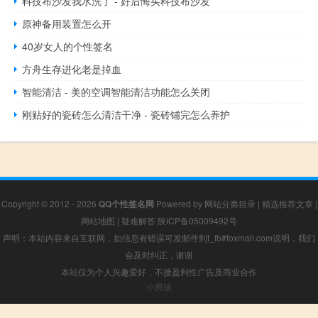
科技布沙发我水洗了 - 好后悔买科技布沙发
原神备用装置怎么开
40岁女人的个性签名
方舟生存进化老是掉血
智能清洁 - 美的空调智能清洁功能怎么关闭
刚贴好的瓷砖怎么清洁干净 - 瓷砖铺完怎么养护
Copyright © 2012 - 2026
QQ个性签名网
Powered by
网站分类目录
|
精选推荐文章
|
网站地图
|
疑难解答
陕ICP备05009492号
声明：本站内容来自互联网，如信息有错误可发邮件到f_fb#foxmail.com说明，我们
会及时纠正，谢谢
本站仅为个人兴趣爱好，不接盈利性广告及商业合作
小男孩