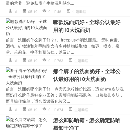
量的营养，避免肤质产生暗沉和缺水...
xl
05-19
0
48
生活助理
哪款洗面奶好 - 全球公认最好
用的10大洗面奶
前言：洗面奶什么牌子好？1、freeplus净润洗面霜。 无味色素、
酒精、矿物油和苯甲酸酯含有多种植物提取物，如枣、橙皮、蜜
露、茉莉花、桃子和薏苡仁，以及盐...
xl
05-19
0
763
生活助理
那个牌子的洗面奶好 - 全球公
认最好用的10大洗面奶
前言：洗面奶哪个牌子好一点旁氏米粹性价比高，适合油性皮肤洗
面奶什么牌子最好企业回答：素颜霜能提亮肤色、自然修饰皮肤，
而且操作简单，适合既懒得化妆又...
xl
05-19
0
674
生活助理
怎么卸防晒霜 - 怎么确定防晒
霜卸干净了