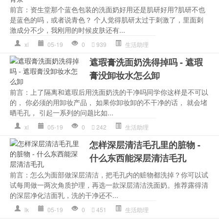
前言：资生堂那个蓝色包装的洗面奶好用还是肌研好用?肌研不也
是蓝色的吗，或者说青色？ 个人觉得肌研太过于刺激了，里面刺
激成分不少，我刚用的时候皮肤还有...
xl
05-19
0
939
生活助理
遮瑕膏洗面奶洗得掉吗 - 遮瑕
膏没卸妆水怎么卸
前言：上了隔离和遮瑕后用洗面奶洗的干净吗同学你这样是不可以
的， 你必须的用卸妆产品， 如果你卸妆卸的不干净的话， 就会堵
晒毛孔， 引起一系列的问题比如...
xl
05-19
0
242
生活助理
怎样深层清洁毛孔里的脏物 -
什么东西能深层清洁毛孔
前言：怎么为面部做深层清洁，把毛孔内的赃物都洗掉？你可以试
试每周做一两次角质护理，再选一款深层清洁洗面奶。推荐露得清
的深层净化洁面乳，洗的干净还不...
lk
05-19
0
451
生活助理