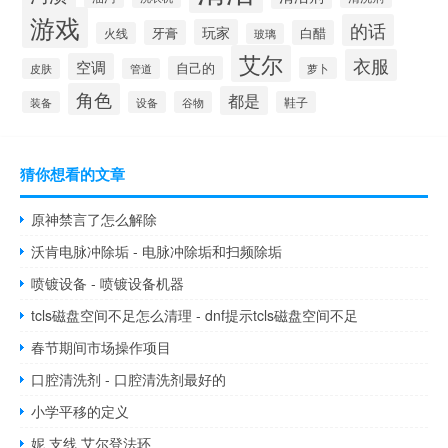
游戏
的话
玩家
牙膏
白醋
火线
玻璃
艾尔
衣服
空调
自己的
萝卜
皮肤
管道
角色
都是
装备
设备
谷物
鞋子
猜你想看的文章
原神禁言了怎么解除
沃肯电脉冲除垢 - 电脉冲除垢和扫频除垢
喷镀设备 - 喷镀设备机器
tcls磁盘空间不足怎么清理 - dnf提示tcls磁盘空间不足
春节期间市场操作项目
口腔清洗剂 - 口腔清洗剂最好的
小学平移的定义
妮 支线 艾尔登法环