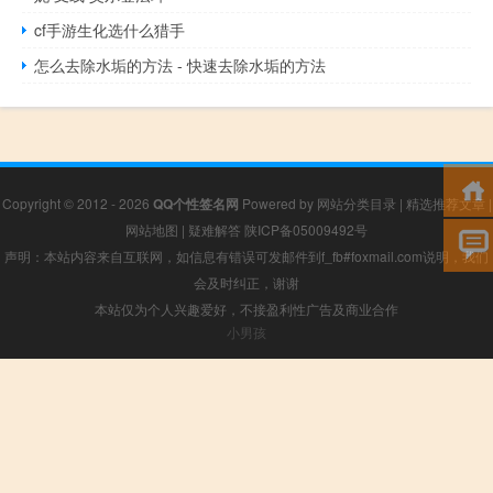
cf手游生化选什么猎手
怎么去除水垢的方法 - 快速去除水垢的方法
Copyright © 2012 - 2026
QQ个性签名网
Powered by
网站分类目录
|
精选推荐文章
|
网站地图
|
疑难解答
陕ICP备05009492号
声明：本站内容来自互联网，如信息有错误可发邮件到f_fb#foxmail.com说明，我们
会及时纠正，谢谢
本站仅为个人兴趣爱好，不接盈利性广告及商业合作
小男孩