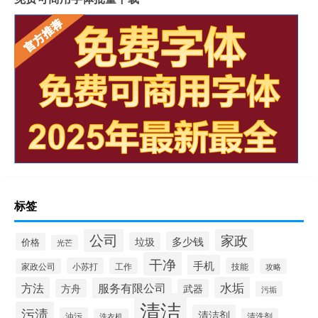
标签
公司
家政
多少钱
垃圾
价格
光芒
干净
手机
小苏打
工作
技能
家政公司
攻略
方法
水垢
服务有限公司
方舟
武器
污垢
清洁
污渍
清洁剂
油污
清洗剂
洗衣机