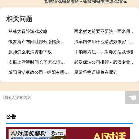
如何清洗铂金项链 - 铂金项链变色怎么清洗
相关问题
丛林大冒险游戏攻略
西米煮之前要不要洗 - 西米用冷水洗碎了还能用吗
俄罗斯卢布回吐部分涨幅美元兑俄罗斯卢布USD/RUB现上破98报98.23
汽车内饰用什么清洗效果好 - 擦汽车内饰用什么清洗
原神怎么取消资源下载
手消毒方法 - 手消毒方法及步骤
衣服上污渍时间长了怎么清洗? - 孩子衣服上的顽固污渍怎样洗
武汉保洁公司排行 - 武汉专业保洁公司
绵阳保洁家政公司 - 绵阳有哪些保洁公司
星露谷物语鳗鱼在哪钓
☚
公告