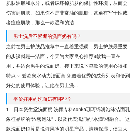
肌肤油脂和水分，或者破坏掉肌肤的保护性环境，从而会
伤害到肌肤。如果你不是非常油的肌肤，甚至有写干性或
者痘痘肌肤，那么一款温和的洁...
男士洗后不紧绷的洗面奶有吗？
之前在男士护肤品推荐中一直着重强调，男士护肤最重要
的步骤就是—洁面，今天为大家良心推荐8款我一直在
用，并适合男生的洗面奶。接下来说下每款的使用心得和
特点～ 碧欧泉水动力洁面膏 凭借着优秀的成分列表和恰到
好处的使用体验，让他在男士洗...
平价好用的洗面奶有哪些？
1、日本资生堂洗面奶 洗颜专科senka珊珂绵润泡沫洁面乳
象征品牌的“浓密泡沫”，以及代表滋润的“水滴”相融合。 这
款洗面奶也算是悦诗风吟的明星产品，清爽保湿，便宜大