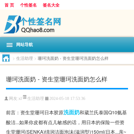
首 页
个性签名
签名大全
网站导航
>
生活助理
>
珊珂洗面奶 - 资生堂珊珂洗面奶怎么样
珊珂洗面奶 - 资生堂珊珂洗面奶怎么样
生活助理
网友:
xl
2024-05-18 17:53:36
洗面奶
前言：资生堂珊珂日本胶原
和葳兰氏泰国Q10氨基
酸洁...如果你皮都有点儿敏感的话，用日本的保险一些资
生堂珊珂(SENKA)绵润洁面泡沫(滋润型)150ml(日本...亲~