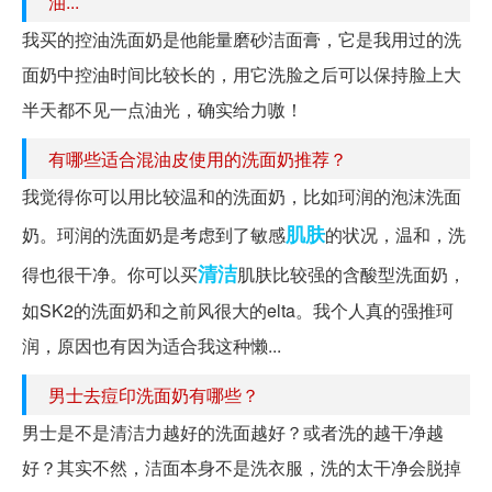
油...
我买的控油洗面奶是他能量磨砂洁面膏，它是我用过的洗
面奶中控油时间比较长的，用它洗脸之后可以保持脸上大
半天都不见一点油光，确实给力嗷！
有哪些适合混油皮使用的洗面奶推荐？
我觉得你可以用比较温和的洗面奶，比如珂润的泡沫洗面
肌肤
奶。珂润的洗面奶是考虑到了敏感
的状况，温和，洗
清洁
得也很干净。你可以买
肌肤比较强的含酸型洗面奶，
如SK2的洗面奶和之前风很大的elta。我个人真的强推珂
润，原因也有因为适合我这种懒...
男士去痘印洗面奶有哪些？
男士是不是清洁力越好的洗面越好？或者洗的越干净越
好？其实不然，洁面本身不是洗衣服，洗的太干净会脱掉