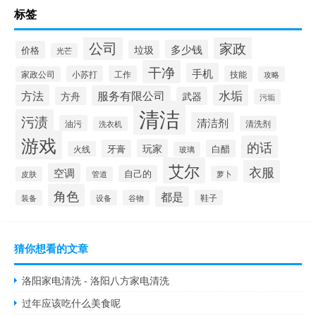
标签
公司
家政
多少钱
垃圾
价格
光芒
干净
手机
小苏打
工作
技能
家政公司
攻略
方法
水垢
服务有限公司
方舟
武器
污垢
清洁
污渍
清洁剂
油污
清洗剂
洗衣机
游戏
的话
玩家
牙膏
白醋
火线
玻璃
艾尔
衣服
空调
自己的
萝卜
皮肤
管道
角色
都是
装备
设备
谷物
鞋子
猜你想看的文章
洛阳家电清洗 - 洛阳八方家电清洗
过年应该吃什么美食呢