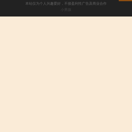
本站仅为个人兴趣爱好，不接盈利性广告及商业合作
小男孩