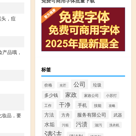
免费可商用字体批量下载
黑头，痘
妆产品哦，
标签
公司
垃圾
价格
光芒
家政
多少钱
小苏打
家政公司
干净
手机
工作
技能
攻略
方法
服务有限公司
方舟
武器
化妆品，要
污渍
水垢
油污
污垢
洗衣机
清洁