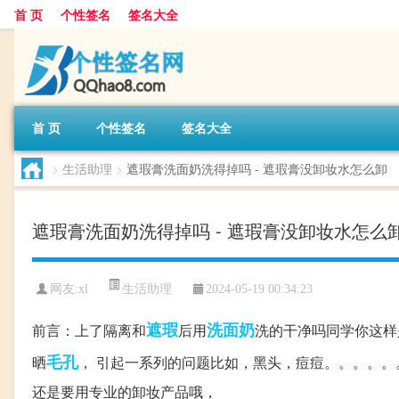
首 页
个性签名
签名大全
首 页
个性签名
签名大全
>
生活助理
>
遮瑕膏洗面奶洗得掉吗 - 遮瑕膏没卸妆水怎么卸
遮瑕膏洗面奶洗得掉吗 - 遮瑕膏没卸妆水怎么
生活助理
网友:
xl
2024-05-19 00:34:23
遮瑕
洗面奶
前言：上了隔离和
后用
洗的干净吗同学你这样
毛孔
晒
， 引起一系列的问题比如，黑头，痘痘。。。。。
还是要用专业的卸妆产品哦，