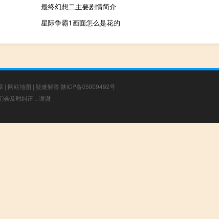
最终幻想二主要剧情简介
星际争霸1画面怎么是花的
章
|
网站地图
|
疑难解答
陕ICP备05009492号
，我们会及时纠正，谢谢