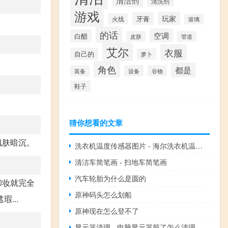
清洁剂
清洗剂
游戏
玩家
牙膏
火线
玻璃
的话
空调
白醋
皮肤
管道
艾尔
衣服
自己的
萝卜
角色
都是
装备
设备
谷物
鞋子
猜你想看的文章
肌肤暗沉。
洗衣机温度传感器图片 - 海尔洗衣机温度传感器位置图
清洁车简笔画 - 扫地车简笔画
汽车轮胎为什么是圆的
卸妆就完全
原神码头怎么划船
...
原神现在怎么登不了
显示器清理 - 电脑显示器脏了怎么清理