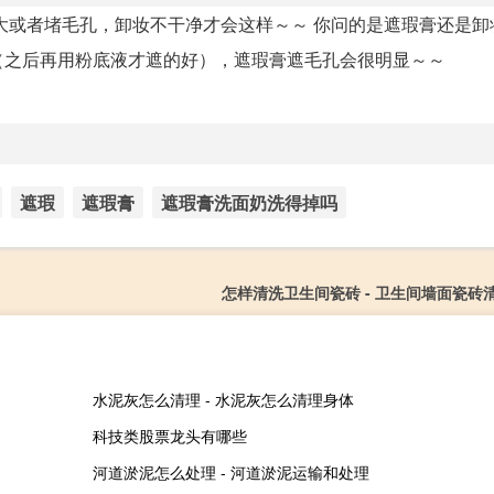
大或者堵毛孔，卸妆不干净才会这样～～ 你问的是遮瑕膏还是卸
（之后再用粉底液才遮的好），遮瑕膏遮毛孔会很明显～～
遮瑕
遮瑕膏
遮瑕膏洗面奶洗得掉吗
怎样清洗卫生间瓷砖 - 卫生间墙面瓷砖
水泥灰怎么清理 - 水泥灰怎么清理身体
科技类股票龙头有哪些
河道淤泥怎么处理 - 河道淤泥运输和处理