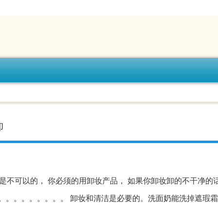
卸
是不可以的， 你必须的用卸妆产品， 如果你卸妆卸的不干净的话
。。。。。。。。。 卸妆和清洁是必要的。洗面奶能洗掉遮瑕