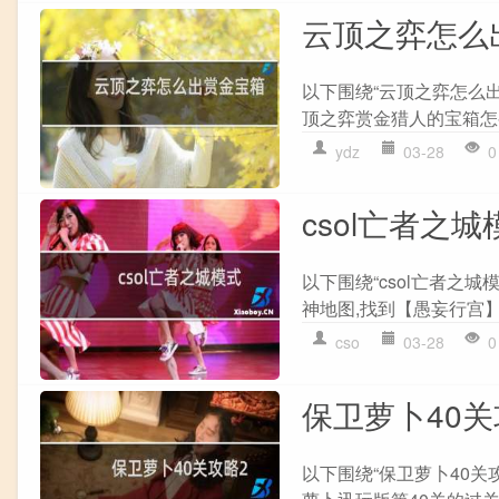
云顶之弈怎么
以下围绕“云顶之弈怎么出
顶之弈赏金猎人的宝箱怎么
ydz
03-28
0
csol亡者之城
以下围绕“csol亡者之城
神地图,找到【愚妄行宫】下
cso
03-28
0
保卫萝卜40关
以下围绕“保卫萝卜40关