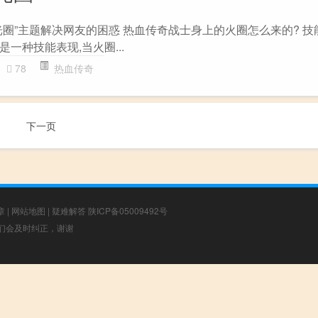
光圈”主题解决网友的困惑 热血传奇战士身上的火圈怎么来的? 技
一种技能表现,当火圈...
78
热血传奇
下一页
章
|
网站地图
|
疑难解答
陕ICP备05009492号
，我们会及时纠正，谢谢