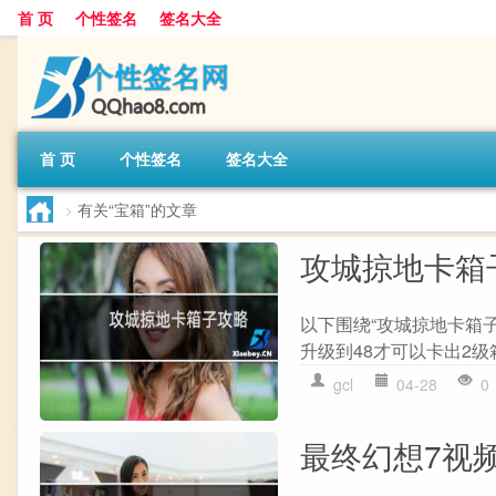
首 页
个性签名
签名大全
首 页
个性签名
签名大全
>
有关“宝箱”的文章
攻城掠地卡箱
以下围绕“攻城掠地卡箱子
升级到48才可以卡出2级箱
gcl
04-28
0
最终幻想7视