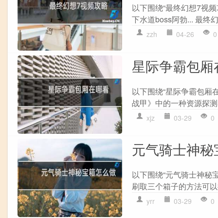
以下围绕“最终幻想7视频
下水道boss阿勃... 最
zzh
04-26
0
星际争霸包厢
以下围绕“星际争霸包厢
战甲》中的一种资源探测器
xjz
03-29
0
元气骑士神秘
以下围绕“元气骑士神秘宝
刷取三个箱子的方法可以按
yrr
03-29
0