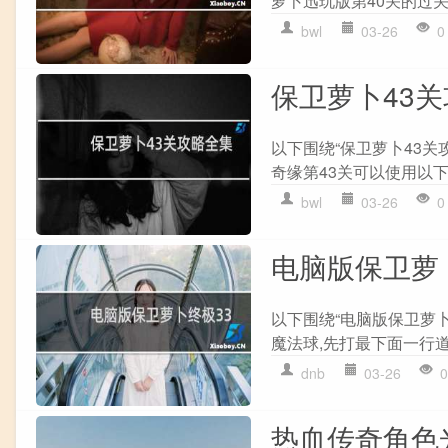
萝卜迅玩版第40关的过关攻
bwl
03-26
0
保卫萝卜43
以下围绕“保卫萝卜43关
奇缘第43关可以使用以下的
bwl
03-26
0
电脑版保卫萝
以下围绕“电脑版保卫萝卜
魔法球,先打最下面一行道
dnb
03-26
0
热血传奇角色