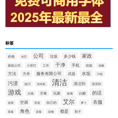
标签
公司
家政
多少钱
垃圾
价格
光芒
干净
手机
小苏打
工作
技能
家政公司
攻略
方法
水垢
服务有限公司
方舟
武器
污垢
清洁
污渍
清洁剂
油污
清洗剂
洗衣机
游戏
的话
玩家
牙膏
白醋
火线
玻璃
艾尔
衣服
空调
自己的
萝卜
皮肤
管道
角色
都是
装备
设备
谷物
鞋子