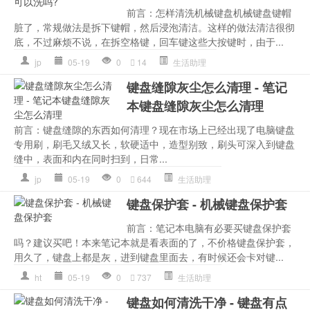
前言：怎样清洗机械键盘机械键盘键帽
脏了，常规做法是拆下键帽，然后浸泡清洁。这样的做法清洁很彻
底，不过麻烦不说，在拆空格键，回车键这些大按键时，由于...
jp
05-19
0
14
生活助理
键盘缝隙灰尘怎么清理 - 笔记
本键盘缝隙灰尘怎么清理
前言：键盘缝隙的东西如何清理？现在市场上已经出现了电脑键盘
专用刷，刷毛又绒又长，软硬适中，造型别致，刷头可深入到键盘
缝中，表面和内在同时扫到，日常...
jp
05-19
0
644
生活助理
键盘保护套 - 机械键盘保护套
前言：笔记本电脑有必要买键盘保护套
吗？建议买吧！本来笔记本就是看表面的了，不价格键盘保护套，
用久了，键盘上都是灰，进到键盘里面去，有时候还会卡对键...
ht
05-19
0
737
生活助理
键盘如何清洗干净 - 键盘有点