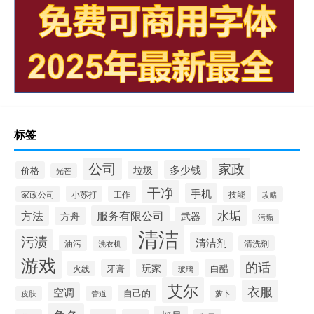
标签
公司
家政
多少钱
垃圾
价格
光芒
干净
手机
小苏打
工作
技能
家政公司
攻略
方法
水垢
服务有限公司
方舟
武器
污垢
清洁
污渍
清洁剂
油污
清洗剂
洗衣机
游戏
的话
玩家
牙膏
白醋
火线
玻璃
艾尔
衣服
空调
自己的
萝卜
皮肤
管道