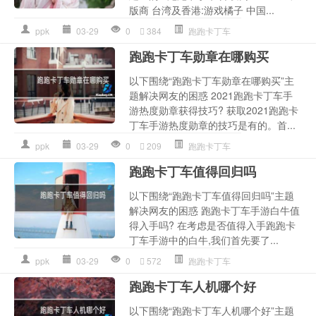
版商 台湾及香港:游戏橘子 中国...
ppk
03-29
0
384
跑跑卡丁车
跑跑卡丁车勋章在哪购买
以下围绕“跑跑卡丁车勋章在哪购买”主
题解决网友的困惑 2021跑跑卡丁车手
游热度勋章获得技巧? 获取2021跑跑卡
丁车手游热度勋章的技巧是有的。首...
ppk
03-29
0
209
跑跑卡丁车
跑跑卡丁车值得回归吗
以下围绕“跑跑卡丁车值得回归吗”主题
解决网友的困惑 跑跑卡丁车手游白牛值
得入手吗? 在考虑是否值得入手跑跑卡
丁车手游中的白牛,我们首先要了...
ppk
03-29
0
572
跑跑卡丁车
跑跑卡丁车人机哪个好
以下围绕“跑跑卡丁车人机哪个好”主题