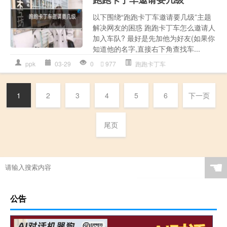
以下围绕“跑跑卡丁车邀请要几级”主题
解决网友的困惑 跑跑卡丁车怎么邀请人
加入车队? 最好是先加他为好友(如果你
知道他的名字,直接右下角查找车...
ppk
03-29
0
977
跑跑卡丁车
1
2
3
4
5
6
下一页
尾页
☚
公告