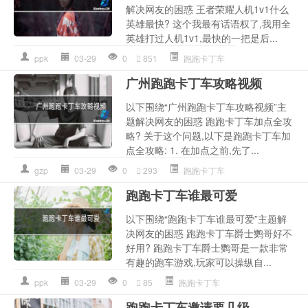
解决网友的困惑 王者荣耀人机1v1什么
英雄最快? 这个我最有话语权了,我用全
英雄打过人机1v1,最快的一把是后...
ppk
03-29
0
851
跑跑卡丁车
广州跑跑卡丁车攻略视频
以下围绕“广州跑跑卡丁车攻略视频”主
题解决网友的困惑 跑跑卡丁车加点全攻
略? 关于这个问题,以下是跑跑卡丁车加
点全攻略: 1. 在加点之前,先了...
gzp
03-29
0
293
跑跑卡丁车
跑跑卡丁车谁最可爱
以下围绕“跑跑卡丁车谁最可爱”主题解
决网友的困惑 跑跑卡丁车爵士鹦哥好不
好用? 跑跑卡丁车爵士鹦哥是一款非常
有趣的跑车游戏,玩家可以操纵自...
ppk
03-29
0
85
跑跑卡丁车
跑跑卡丁车邀请要几级