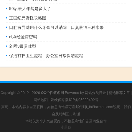
90后最大年龄是多大了
王国纪元野怪攻略图
口腔有异味用什么牙膏可以消除 - 口臭最怕三种水果
cf刷经验房密码
剑网3最贵体型
保洁打扫卫生流程 - 办公室日常保洁流程
Copyright © 2012 - 2026
QQ个性签名网
Powered by
网站分类目录
|
精选推荐文章
|
网站地图
|
疑难解答
陕ICP备05009492号
声明：本站内容来自互联网，如信息有错误可发邮件到f_fb#foxmail.com说明，我们
会及时纠正，谢谢
本站仅为个人兴趣爱好，不接盈利性广告及商业合作
小男孩