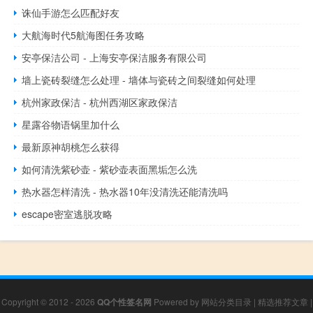
诛仙手游怎么匹配好友
大航海时代5航海图任务攻略
安亭保洁公司 - 上海安亭保洁服务有限公司
墙上瓷砖裂缝怎么处理 - 墙体与瓷砖之间裂缝如何处理
杭州家政保洁 - 杭州西湖区家政保洁
星露谷物语锅里加什么
最新原神胡桃怎么获得
如何清洗紫砂壶 - 紫砂壶表面黑垢怎么洗
热水器怎样清洗 - 热水器10年没清洗还能清洗吗
escape密室逃脱攻略
Copyright © 2012 - 2026
QQ个性签名网
Powered by
网站分类目录
|
精选推荐文章
|