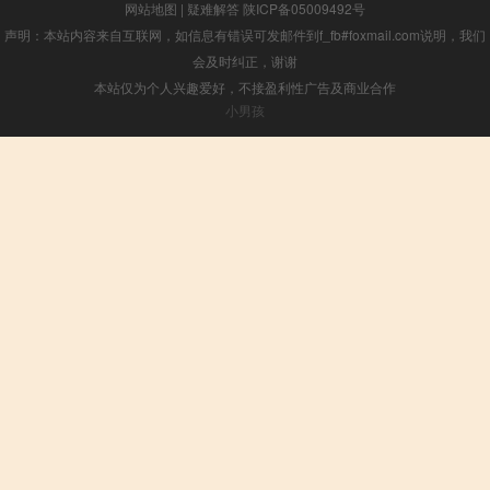
网站地图
|
疑难解答
陕ICP备05009492号
声明：本站内容来自互联网，如信息有错误可发邮件到f_fb#foxmail.com说明，我们
会及时纠正，谢谢
本站仅为个人兴趣爱好，不接盈利性广告及商业合作
小男孩