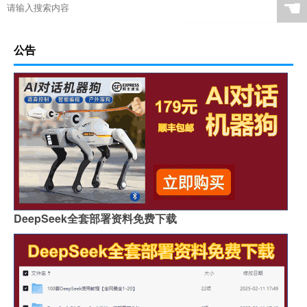
☚
公告
DeepSeek全套部署资料免费下载