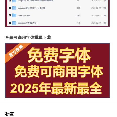
免费可商用字体批量下载
标签