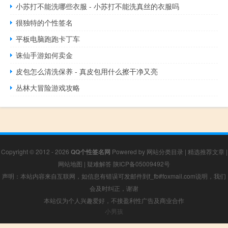
小苏打不能洗哪些衣服 - 小苏打不能洗真丝的衣服吗
很独特的个性签名
平板电脑跑跑卡丁车
诛仙手游如何卖金
皮包怎么清洗保养 - 真皮包用什么擦干净又亮
丛林大冒险游戏攻略
Copyright © 2012 - 2026
QQ个性签名网
Powered by
网站分类目录
|
精选推荐文章
|
网站地图
|
疑难解答
陕ICP备05009492号
声明：本站内容来自互联网，如信息有错误可发邮件到f_fb#foxmail.com说明，我们
会及时纠正，谢谢
本站仅为个人兴趣爱好，不接盈利性广告及商业合作
小男孩