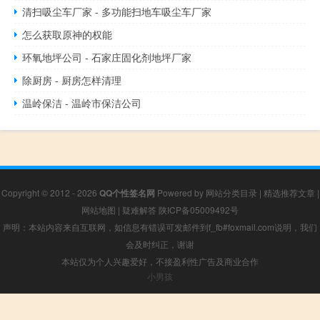
清扫吸尘车厂家 - 多功能扫地车吸尘车厂家
怎么获取原神的权能
环氧地坪公司 - 石家庄固化剂地坪厂家
除厨房 - 厨房怎样清理
温岭保洁 - 温岭市保洁公司
Copyright © 2012 - 2026
QQ个性签名网
Powered by
网站分类目录
|
精选推荐文章
|
网站地图
|
疑难解答
陕ICP备05009492号
声明：本站内容来自互联网，如信息有错误可发邮件到f_fb#foxmail.com说明，我们
会及时纠正，谢谢
本站仅为个人兴趣爱好，不接盈利性广告及商业合作
小男孩