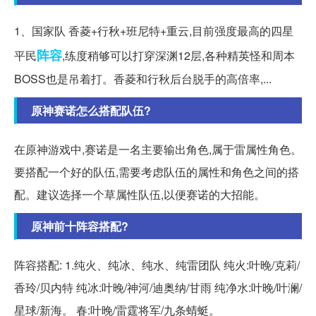
1、国家队 香菱+行秋+班尼特+重云,目前强度最高的四星
阵容
平民
,练度稍够可以打穿深渊12层,各种精英怪和周本
BOSS也是吊着打。香菱和行秋后台脱手的高倍率,...
原神赛诺怎么搭配队伍?
在原神游戏中,赛诺是一名主要输出角色,属于雷属性角色。
要搭配一个好的队伍,需要考虑队伍的属性和角色之间的搭
配。建议选择一个草属性队伍,以便赛诺的大招能。
原神前十阵容搭配?
阵容搭配: 1.纯火、纯冰、纯水、纯雷团队 纯火:叶晚/克莉/
香玲/贝内特 纯冰:叶晚/神河/迪奥纳/甘雨 纯净水:叶晚/叶澜/
星球/新海。 春:叶晚/雷霆将军/九条蜻蜓。