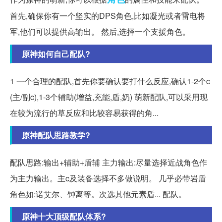
首先,确保你有一个坚实的DPS角色,比如凝光或者雷电将
军,他们可以提供高输出。 然后,选择一个支援角色。
原神如何自己配队?
1 一个合理的配队,首先你要确认要打什么反应,确认1-2个c
(主/副c),1-3个辅助(增益,充能,盾,奶) 萌新配队,可以采用现
在较为流行的草反应和比较容易获得的角...
原神配队思路教学?
配队思路:输出+辅助+盾辅 主力输出:尽量选择近战角色作
为主力输出。主c及装备选择不多做说明。 几乎必带岩盾
角色如:诺艾尔、钟离等。次选其他元素盾... 配队。
原神十大顶级配队体系?