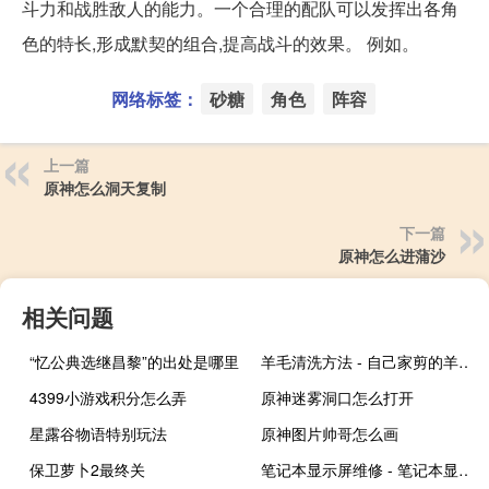
斗力和战胜敌人的能力。一个合理的配队可以发挥出各角
色的特长,形成默契的组合,提高战斗的效果。 例如。
网络标签：
砂糖
角色
阵容
上一篇
原神怎么洞天复制
下一篇
原神怎么进蒲沙
相关问题
“忆公典选继昌黎”的出处是哪里
羊毛清洗方法 - 自己家剪的羊毛怎么清洗
4399小游戏积分怎么弄
原神迷雾洞口怎么打开
星露谷物语特别玩法
原神图片帅哥怎么画
保卫萝卜2最终关
笔记本显示屏维修 - 笔记本显示器坏了怎么维修