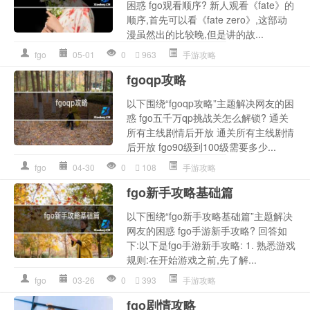
困惑 fgo观看顺序? 新人观看《fate》的
顺序,首先可以看《fate zero》,这部动
漫虽然出的比较晚,但是讲的故...
fgo
05-01
0
963
手游攻略
fgoqp攻略
以下围绕“fgoqp攻略”主题解决网友的困
惑 fgo五千万qp挑战关怎么解锁? 通关
所有主线剧情后开放 通关所有主线剧情
后开放 fgo90级到100级需要多少...
fgo
04-30
0
108
手游攻略
fgo新手攻略基础篇
以下围绕“fgo新手攻略基础篇”主题解决
网友的困惑 fgo手游新手攻略? 回答如
下:以下是fgo手游新手攻略: 1. 熟悉游戏
规则:在开始游戏之前,先了解...
fgo
03-26
0
393
手游攻略
fgo剧情攻略