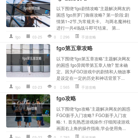
以下围绕“fgo剧情攻略”主题解决网友的
困惑 fgo所罗门御座攻略? 第一阶段:剧
情第1~2节,为常规关卡。 与两名魔神柱
进行一共4场战斗即可结束。 第...
fgo
03-25
0
296
手游攻略
fgo第五章攻略
以下围绕“fgo第五章攻略”主题解决网友
的困惑 fgo异闻带第五章人物? 暂未确
定。因为FGO游戏中的剧情和人物故事
是设定在一定的历史和神话背景下...
fgo
03-23
0
565
手游攻略
fgo攻略
以下围绕“fgo攻略”主题解决网友的困惑
FGO新手入门攻略? FGO新手入门攻
略: 1. 首先熟悉游戏操作:仔细阅读游戏
画面右上角的操作指南,学会使用角...
fgo
03-22
0
793
手游攻略