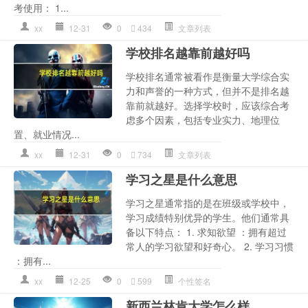
考使用： 1...
xx
12-31
0
434
文章列表
学校排名越靠前越好吗
学校排名通常被看作是衡量大学综合实
力和声誉的一种方式，但并不是排名越
靠前就越好。选择学校时，应该综合考
虑多个因素，包括专业实力、地理位
置、就业情况...
xx
12-31
0
734
文章列表
学习之星是什么意思
学习之星通常指的是在班级或学校中，
学习成绩特别优异的学生。他们通常具
备以下特点： 1. 求知欲望 ：拥有超过
常人的学习欲望和好奇心。 2. 学习习惯
：拥有...
xx
12-25
0
599
个性签名
新西兰林肯大学怎么样