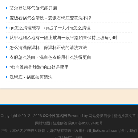
艾尔登法环气旋怎能开启
麦饭石锅怎么清洗 - 麦饭石锅底变黄洗不掉
qq怎么清理缓存 - qq占了十几个g怎么清理
从甲地到乙地有一段上坡与一段平路如果保持上坡每小时
怎么清洗保温杯 - 保温杯正确的清洗方法
衣服怎么洗白 - 洗白色衣服用什么洗得更白
“欲向淮南作胜游”的出处是哪里
洗锅底 - 锅底如何清洗
Copyright © 2012 - 2026
QQ个性签名网
Powered by
网站分类目录
|
精选推荐文章
|
网站地图
|
疑难解答
陕ICP备05009492号
声明：本站内容来自互联网，如信息有错误可发邮件到f_fb#foxmail.com说明，我们
会及时纠正，谢谢