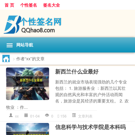
首 页
个性签名
签名大全
网站导航
>
作者“xx”的文章
新西兰什么业最好
新西兰的就业市场表现强劲的几个专业
包括： 1. 旅游服务业 ：新西兰以其壮
观的自然风光和丰富的户外活动而闻
名，旅游业是其经济的重要支柱。 2. 农
牧业 ：作...
xx
01-04
0
156
文章列表
信息科学与技术学院是本科吗