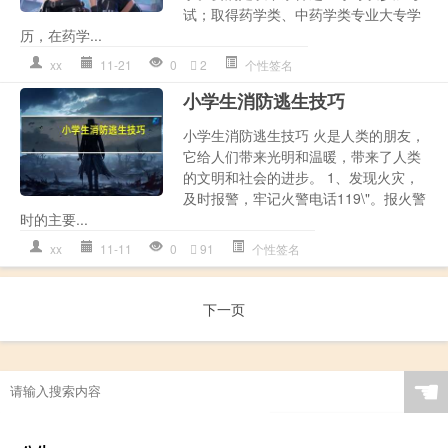
试；取得药学类、中药学类专业大专学
历，在药学...
xx
11-21
0
2
个性签名
小学生消防逃生技巧
小学生消防逃生技巧 火是人类的朋友，
它给人们带来光明和温暖，带来了人类
的文明和社会的进步。 1、发现火灾，
及时报警，牢记火警电话119\"。报火警
时的主要...
xx
11-11
0
91
个性签名
下一页
☚