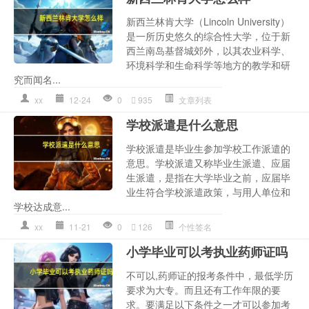
新西兰林肯大学（Lincoln University）
是一所历史悠久的综合性大学，位于新
西兰南岛基督城郊外，以其农业科学、
环境科学和生命科学等地方的教学和研
究而闻名...
xx
12-24
0
935
文章列表
学校派遣是什么意思
学校派遣是毕业生参加学校工作派遣的
意思。学校派遣又称毕业生派遣、应届
生派遣，是指在大学毕业之前，应届毕
业生符合学校派遣政策，与用人单位和
学校达成意...
xx
11-21
0
126
个性签名
小学毕业可以考执业药师证吗
不可以,药师证的报考条件中，最低学历
要求为大专。而且还有工作年限的要
求。要满足以下条件之一才可以参加考