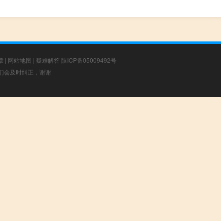
章
|
网站地图
|
疑难解答
陕ICP备05009492号
，我们会及时纠正，谢谢