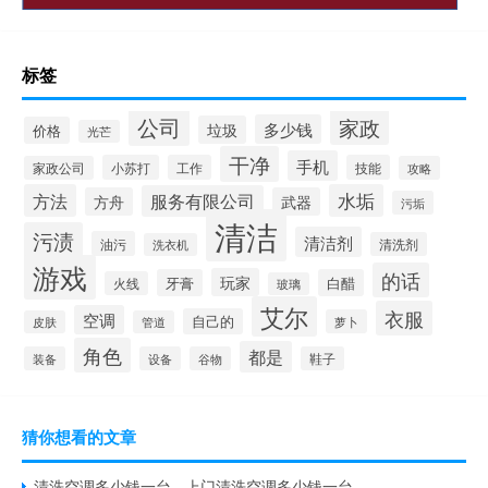
标签
公司
家政
多少钱
垃圾
价格
光芒
干净
手机
小苏打
工作
技能
家政公司
攻略
方法
水垢
服务有限公司
方舟
武器
污垢
清洁
污渍
清洁剂
油污
清洗剂
洗衣机
游戏
的话
玩家
牙膏
白醋
火线
玻璃
艾尔
衣服
空调
自己的
萝卜
皮肤
管道
角色
都是
装备
设备
谷物
鞋子
猜你想看的文章
清洗空调多少钱一台 - 上门清洗空调多少钱一台