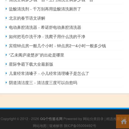
盐酸清洗剂 - 千万别再用盐酸清洗厕所了
北京的春节语文讲解
电动鼻腔清洗器 - 希诺舒电动鼻腔清洗器
如何把毛巾洗干净 - 洗爬子用什么洗的干净
宾馆钟点房一般几个小时 - 钟点房2一4小时一般多少钱
“乙未阖庐凌楚岁”的出处是哪里
星际争霸下载大全最新版
儿童经常清嗓子 - 小儿经常清理嗓子是怎么了
阴道清洁度三 - 清洁度三度可以自愈吗
Copyright © 2012 - 2026
QQ个性签名网
Powered by
网站分类目录
|
精选推荐文章
|
网站地图
|
疑难解答
陕ICP备05009492号