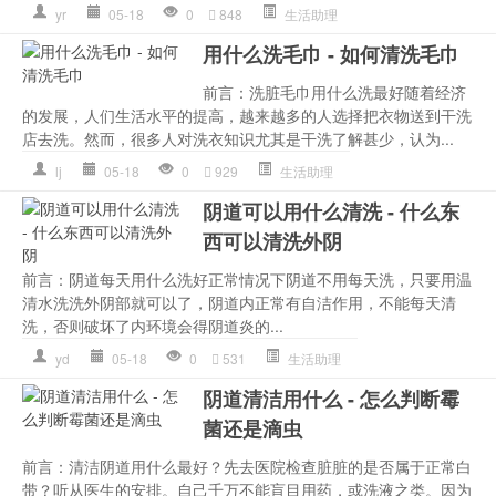
yr
05-18
0
848
生活助理
用什么洗毛巾 - 如何清洗毛巾
前言：洗脏毛巾用什么洗最好随着经济
的发展，人们生活水平的提高，越来越多的人选择把衣物送到干洗
店去洗。然而，很多人对洗衣知识尤其是干洗了解甚少，认为...
lj
05-18
0
929
生活助理
阴道可以用什么清洗 - 什么东
西可以清洗外阴
前言：阴道每天用什么洗好正常情况下阴道不用每天洗，只要用温
清水洗洗外阴部就可以了，阴道内正常有自洁作用，不能每天清
洗，否则破坏了内环境会得阴道炎的...
yd
05-18
0
531
生活助理
阴道清洁用什么 - 怎么判断霉
菌还是滴虫
前言：清洁阴道用什么最好？先去医院检查脏脏的是否属于正常白
带？听从医生的安排。自己千万不能盲目用药，或洗液之类。因为