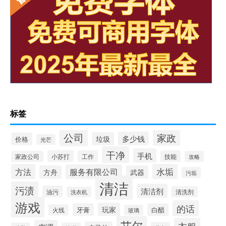
标签
公司
家政
多少钱
垃圾
价格
光芒
干净
手机
小苏打
工作
技能
家政公司
攻略
方法
水垢
服务有限公司
方舟
武器
污垢
清洁
污渍
清洁剂
油污
清洗剂
洗衣机
游戏
的话
玩家
牙膏
白醋
火线
玻璃
艾尔