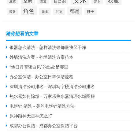
衣服
空调
自己的
萝卜
皮肤
管道
角色
都是
装备
设备
谷物
鞋子
猜你想看的文章
银器怎么清洗 - 怎样清洗银饰最快又干净
外墙清洗方案 - 外墙清洗方案范本
“他日丹霄骖白凤”的出处是哪里
办公室保洁 - 办公室日常保洁流程
深圳清洁公司排名 - 深圳写字楼清洁公司排名
热水器如何除垢 - 万家乐热水器清理水垢图解
电饼铛 清洗 - 美的电饼铛清洗方法
原神踏神无雷神怎么打
成都办公保洁 - 成都办公室保洁平台