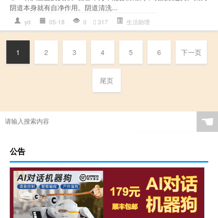
阴道本身就有自净作用。阴道清洗...
yd
05-18
0
317
生活助理
1
2
3
4
5
6
下一页
尾页
☚
公告